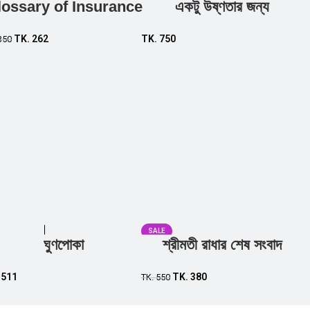
lossary of Insurance
একটু উষ্ণতার জন্য
Add to cart
Add to cart
TK.
262
TK.
750
350
SALE
ঘুণপোকা
শ্রীমতী রাধার শেষ সংবাদ
Add to cart
Add to cart
.
511
TK.
380
TK.
550