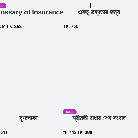
LE
lossary of Insurance
একটু উষ্ণতার জন্য
Add to cart
Add to cart
TK.
262
TK.
750
350
SALE
ঘুণপোকা
শ্রীমতী রাধার শেষ সংবাদ
Add to cart
Add to cart
.
511
TK.
380
TK.
550