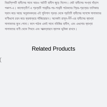
বিয়াল্লিশটি হাদীসের সাথে আরও আটটি হাদীস জুড়ে দিলেন। মোট হাদীসের সংখ্যা দাঁড়াল
পঞ্চাশ-এ। কালোত্তীর্ণ এ গ্রন্থটি শতাব্দীর-পর-শতাব্দী পাঠকদের প্রিয়-গ্রন্থের তালিকায়
স্থান করে আছে অনুবাদকদ্বয় এই সুবিশাল গ্রন্থ থেকে প্রতিটি হাদীসের সপেক্ষে সালাফদের
বাণীগুলো চয়ন করে ক্রমান্বয়ে সাঁজিয়েছেন। অনেকটা রাসূল-ﷺ-এর হাদীসের ব্যাখ্যা
সালাফদের মুখে শোনা। ফলে পাঠক একই সাথে নবিজির হাদীস, এবং এগুলোর ব্যাখ্যা
সালাফদের বাণী থেকে শিখবে এবং আত্মন্নায়নে ব্যাপক ভূমিকা রাখবে।
Related Products