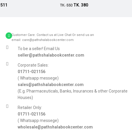
.
511
TK.
380
TK.
550
Customer Care: Contact us at Live Chat Or send us an
email: care@pathshalabookcenter.com
To be a seller! Email Us
seller@pathshalabookcenter.com
Corporate Sales:
01711-021156
( Whatsapp messege)
sales@pathshalabookcenter.com
(E.g. Pharmaceuticals, Banks, Insurances & other Corporate
Houses)
Retailer Only:
01711-021156
( Whatsapp messege)
wholesale@pathshalabookcenter.com