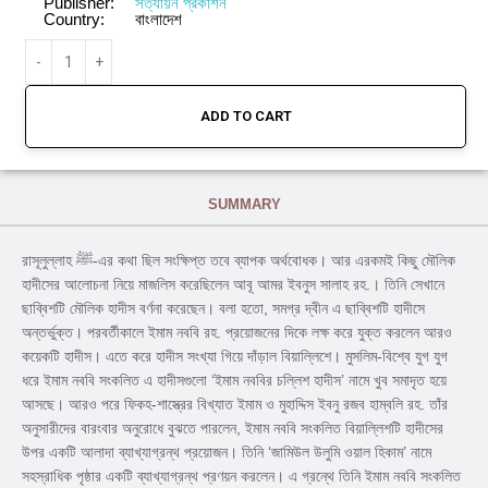
Publisher:
সত্যায়ন প্রকাশন
Country:
বাংলাদেশ
ADD TO CART
SUMMARY
রাসূলুল্লাহ ﷺ-এর কথা ছিল সংক্ষিপ্ত তবে ব্যাপক অর্থবোধক। আর এরকমই কিছু মৌলিক
হাদীসের আলোচনা নিয়ে মাজলিস করেছিলেন আবূ আমর ইবনুস সালাহ রহ.। তিনি সেখানে
ছাব্বিশটি মৌলিক হাদীস বর্ণনা করেছেন। বলা হতো, সমগ্র দ্বীন এ ছাব্বিশটি হাদীসে
অন্তর্ভুক্ত। পরবর্তীকালে ইমাম নববি রহ. প্রয়োজনের দিকে লক্ষ করে যুক্ত করলেন আরও
কয়েকটি হাদীস। এতে করে হাদীস সংখ্যা গিয়ে দাঁড়াল বিয়াল্লিশে। মুসলিম-বিশ্বে যুগ যুগ
ধরে ইমাম নববি সংকলিত এ হাদীসগুলো ‘ইমাম নববির চল্লিশ হাদীস’ নামে খুব সমাদৃত হয়ে
আসছে। আরও পরে ফিকহ-শাস্ত্রের বিখ্যাত ইমাম ও মুহাদ্দিস ইবনু রজব হাম্বলি রহ. তাঁর
অনুসারীদের বারংবার অনুরোধে বুঝতে পারলেন, ইমাম নববি সংকলিত বিয়াল্লিশটি হাদীসের
উপর একটি আলাদা ব্যাখ্যাগ্রন্থ প্রয়োজন। তিনি ‘জামিউল উলুমি ওয়াল হিকাম’ নামে
সহস্রাধিক পৃষ্ঠার একটি ব্যাখ্যাগ্রন্থ প্রণয়ন করলেন। এ গ্রন্থে তিনি ইমাম নববি সংকলিত