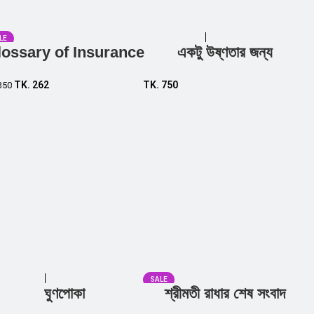
LE
lossary of Insurance
একটু উষ্ণতার জন্য
Add to cart
Add to cart
TK.
262
TK.
750
350
SALE
ঘুণপোকা
শ্রীমতী রাধার শেষ সংবাদ
Add to cart
Add to cart