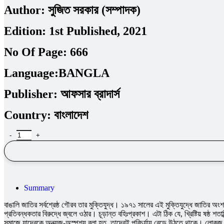
Author:
সুজিত সরকার (সম্পাদক)
Edition:
1st Published, 2021
No Of Page:
666
Language:
BANGLA
Publisher:
আফসার ব্রাদার্স
Country:
বাংলাদেশ
Summary
বাঙালি জাতির সর্বশ্রেষ্ঠ গৌরব তার মুক্তিযুদ্ধ। ১৯৭১ সালের এই মুক্তিযুদ্ধে জাতির অং
প্রতিবন্ধকতার বিরুদ্ধে জ্বলে ওঠার। চূড়ান্ত বহিঃপ্রকাশ। এটা ঠিক যে, খ্রিষ্টিয় ষষ্
সমাজে যাদেরকে অন্ত্যজ-অস্পৃশ্য বলা হত, তাদেরই পরিচর্যায় বেড়ে উঠতে থাকে। লােকজ ভা