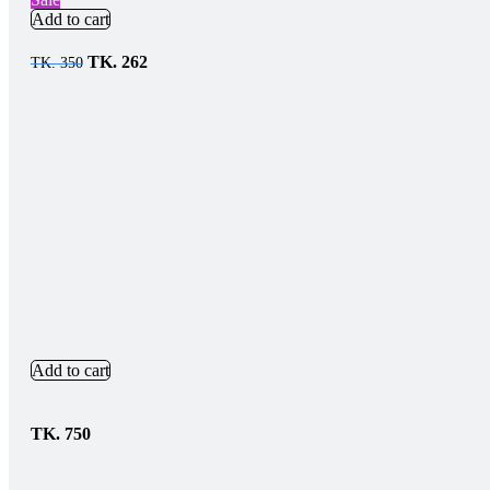
Add to cart
TK.
262
TK.
350
Add to cart
TK.
750