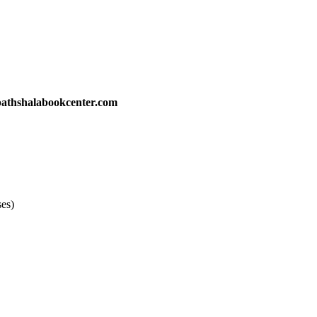
athshalabookcenter.com
ses)