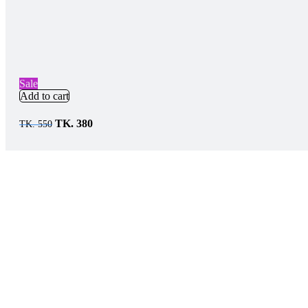
Sale
Add to cart
TK.
380
TK.
550