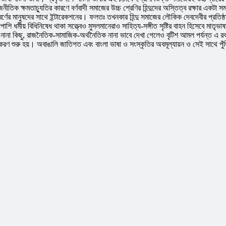
তিক ক্ষমতাচ্যুতির কারণে বর্ণবাদী সমাজের উচ্চ শ্রেণির হিন্দুদের অস্তিত্ব রক্ষার একটা সম
নবর্ণের মানুষদের সাথে ইন্টারেকশনের। ফলতঃ তখনকার হিন্দু সমাজের লৌকিক দেবদেবীর প্রতিষ্ঠ
শি ধর্মীয় বিধিনিষেধ থাকা সত্ত্বেও মুসলমানেরাও সাহিত্য-সঙ্গীত সৃষ্টির বাহন হিসেবে মাতৃ
নানা কিছু, রাজনৈতিক-সামাজিক-অর্থনৈতিক নানা ভাবে দেখা গেলেও বৃটিশ আমল পর্যন্ত এ রক
ন সমীকরণ শুরু হয়। অবাঙালি জাতিগত এবং বাংলা ভাষা ও সংস্কৃতির অবমূল্যায়ন ও সেই সাথে প