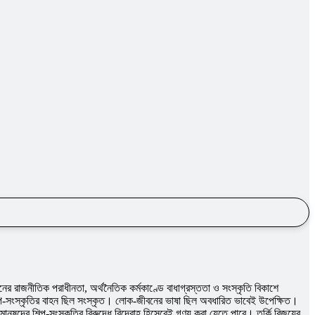
িনের রাজনীতিক পরাধীনতা, অর্থনৈতিক কর্মকাণ্ডে বাধাগ্রস্ততা ও সংস্কৃতি বিকাশে
ে শিল্প-সংস্কৃতির বাহন ছিল সংস্কৃত। লােক-জীবনের ভাষা ছিল অবধারিত ভাবেই উপেক্ষিত।
ুষদের শিল্প-সংস্কৃতির বিরুদ্ধে বিদ্রোহ হিসেবেই গণ্য করা যেতে পারে। তুর্কি বিজয়ের