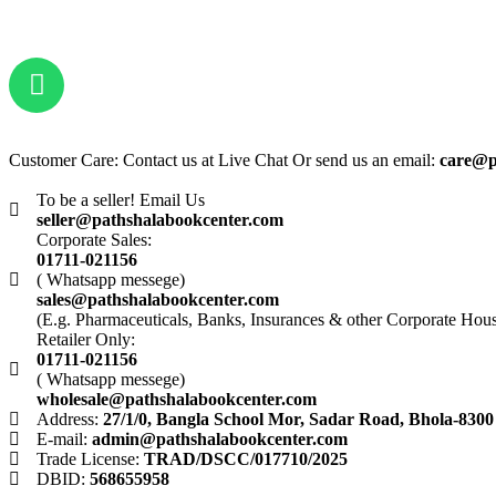
Customer Care: Contact us at Live Chat Or send us an email:
care@p
To be a seller! Email Us
seller@pathshalabookcenter.com
Corporate Sales:
01711-021156
( Whatsapp messege)
sales@pathshalabookcenter.com
(E.g. Pharmaceuticals, Banks, Insurances & other Corporate Hou
Retailer Only:
01711-021156
( Whatsapp messege)
wholesale@pathshalabookcenter.com
Address:
27/1/0, Bangla School Mor, Sadar Road, Bhola-8300
E-mail:
admin@pathshalabookcenter.com
Trade License:
TRAD/DSCC/017710/2025
DBID:
568655958