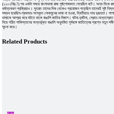
(১২০২খ্রি.?) পর একটা সময়ে বাংলাভাষা রাজ পৃষ্ঠপােষকতা পেয়েছিল বটে। অন্য দিকে রাজনী
ধর্মান্তকরণ প্রক্রিয়াও। সুতরাং তাদের দিক থেকেও প্রয়ােজন পড়েছিল তাদেরই সৃষ্ট নিম্
সম্ভব হয়েছিল-প্রথমতঃ সংস্কৃত লােকমুখের ভাষা না হওয়া, দ্বিতীয়তঃ তার দুরূহতা। পাশাপা
ভাষাকে আশ্রয় করে ঘটতে থাকে বাঙালি জাতির বিকাশ। ঘটনা-দুর্ঘটনা, স্রোত-অন্তস্রোত 
নিয়ে গঠিত পাকিস্তানের অন্তর্ভূক্ত বাঙালি অধ্যুষিত পূর্ববঙ্গে জাতিত্বের প্রশ্নে নতু
সূচনা করে।
Related Products
Sale