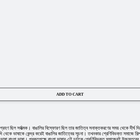
ADD TO CART
শগ্রহণ ছিল সর্বাত্মক। বাঙালির বিস্ফোরণ ছিল তার জাতিত্ব সনাক্তকরণের সময় থেকে দীর্ঘ দ
ঠ শতাব্দি থেকে ভাষাকে কেন্দ্র করেই বাঙালির জাতিত্বের সূচনা। তখনকার শ্রেণিবিভক্ত সমাজ
ষা বাংলা ভাষা। প্রকৃতপক্ষে বাংলা ভাষার এই চর্চাকে শ্রেণিবিভক্ত সমাজেরই উচ্চস্তরের মান