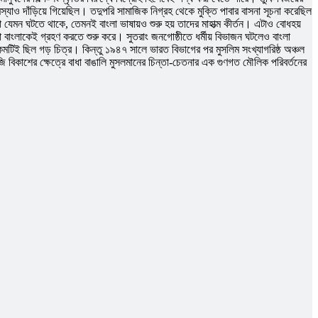
স্যাও দাঁড়িয়ে গিয়েছিল। তদুপরি সামাজিক নিগ্রহ থেকে মুক্তি পাবার বাসনা সূচনা করেছিল
া যেমন ঘটতে থাকে, তেমনই বাংলা ভাষায়ও শুরু হয় তাদের মাহাত্ম কীর্তন। এটাও বােধহয়
ভাষা বাংলাকেই গ্রহণ করতে শুরু করে। সুতরাং জনগােষ্ঠীতে ধর্মীয় বিভাজন ঘটলেও বাংলা
মটিই ছিল গড় চিত্র। কিন্তু ১৯৪৭ সালে ভারত বিভাগের পর মুসলিম সংখ্যাগরিষ্ঠ অঞ্চল
ুঁজি বিকাশের ক্ষেত্রে বাধা বাঙালি মুসলমানের চিন্তা-চেতনার এক গুণগত মৌলিক পরিবর্তনের