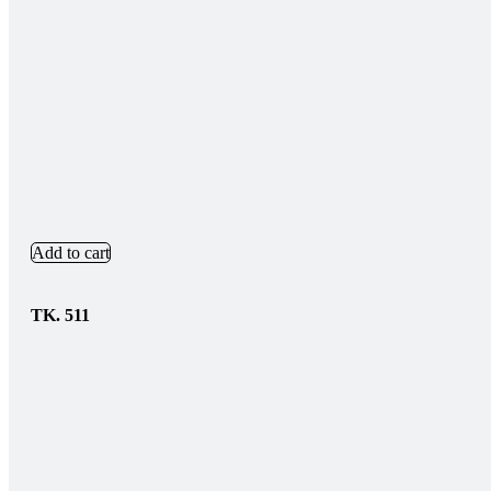
Add to cart
TK.
511