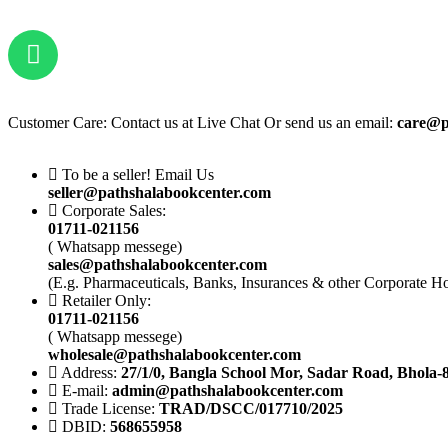
Customer Care: Contact us at Live Chat Or send us an email:
care@p
To be a seller! Email Us
seller@pathshalabookcenter.com
Corporate Sales:
01711-021156
( Whatsapp messege)
sales@pathshalabookcenter.com
(E.g. Pharmaceuticals, Banks, Insurances & other Corporate H
Retailer Only:
01711-021156
( Whatsapp messege)
wholesale@pathshalabookcenter.com
Address:
27/1/0, Bangla School Mor, Sadar Road, Bhola-
E-mail:
admin@pathshalabookcenter.com
Trade License:
TRAD/DSCC/017710/2025
DBID:
568655958