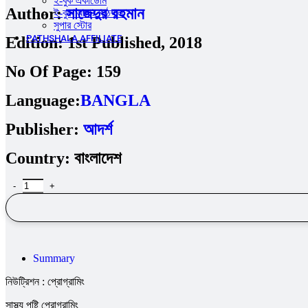
ই-বুক একাডেমি
Author:
সাজেদুর রহমান
ই-বুক আমার পাঠশালা
সুপার ‍স্টোর
PATHSHALA AFFILIATE
Edition:
1st Published, 2018
No Of Page:
159
Language:
BANGLA
Publisher:
আদর্শ
Country:
বাংলাদেশ
Summary
নিউট্রিশন : প্রোগ্রামিং
সাস্থ্য পুষ্টি প্রোগ্রামিং