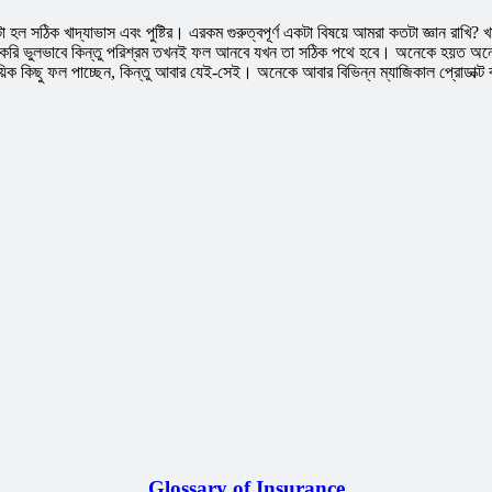
 সঠিক খাদ্যাভাস এবং পুষ্টির। এরকম গুরুত্বপূর্ণ একটা বিষয়ে আমরা কতটা জ্ঞান রাখি? খাবা
 করি ভুলভাবে কিন্তু পরিশ্রম তখনই ফল আনবে যখন তা সঠিক পথে হবে। অনেকে হয়ত অনেক চ
কিছু ফল পাচ্ছেন, কিন্তু আবার যেই-সেই। অনেকে আবার বিভিন্ন ম্যাজিকাল প্রোডাক্ট ব
Glossary of Insurance