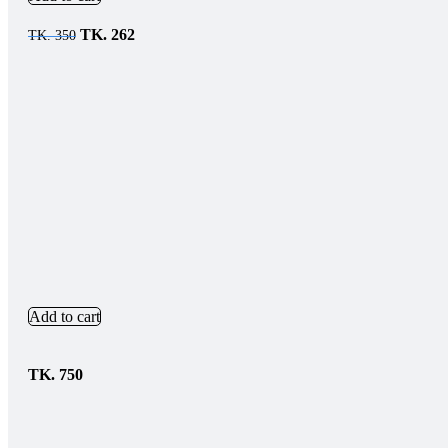
TK.
262
TK.
350
Add to cart
TK.
750