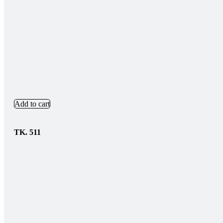
Add to cart
TK.
511