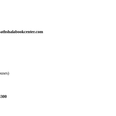
athshalabookcenter.com
ouses)
8300