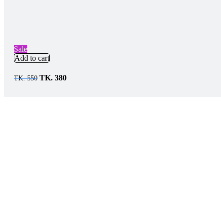
Sale
Add to cart
TK.
380
TK.
550