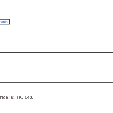
হুমায়ূন আহমেদ
Gazi Yar Mohammed
M Murshed Haidar
earch
rice is: TK. 140.