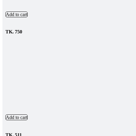
Add to cart
TK.
750
Add to cart
TK.
511