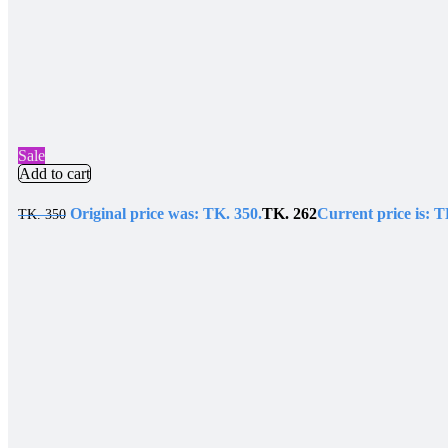
Sale
Add to cart
Original price was: TK. 350.
TK.
262
Current price is: T
TK.
350