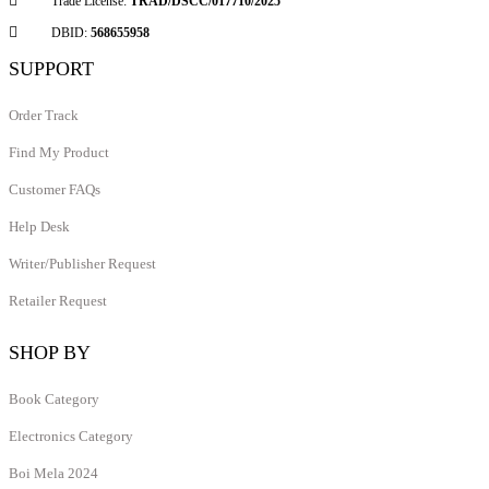
Trade License:
TRAD/DSCC/017710/2025
DBID:
568655958
SUPPORT
Order Track
Find My Product
Customer FAQs
Help Desk
Writer/Publisher Request
Retailer Request
SHOP BY
Book Category
Electronics Category
Boi Mela 2024