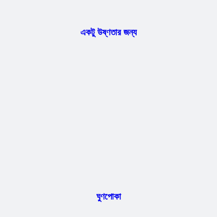
একটু উষ্ণতার জন্য
ঘুণপোকা