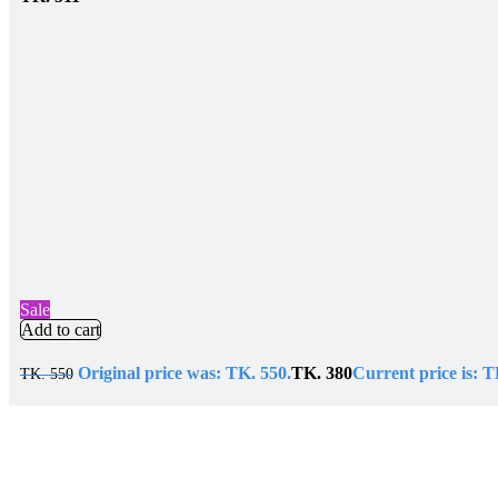
Sale
Add to cart
Original price was: TK. 550.
TK.
380
Current price is: T
TK.
550