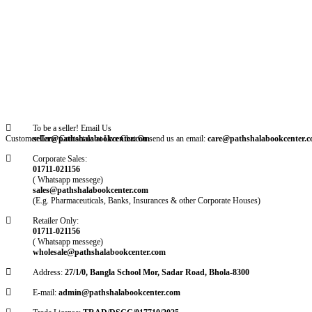
To be a seller! Email Us
Customer Care: Contact us at Live Chat Or send us an email:
seller@pathshalabookcenter.com
care@pathshalabookcenter.
Corporate Sales:
01711-021156
( Whatsapp messege)
sales@pathshalabookcenter.com
(E.g. Pharmaceuticals, Banks, Insurances & other Corporate Houses)
Retailer Only:
01711-021156
( Whatsapp messege)
wholesale@pathshalabookcenter.com
Address:
27/1/0, Bangla School Mor, Sadar Road, Bhola-8300
E-mail:
admin@pathshalabookcenter.com