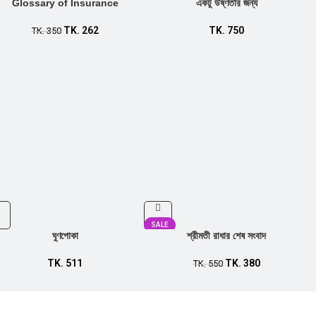
Glossary of Insurance
একটু উষ্ণতার জন্য
TK.
262
TK.
750
TK.
350
SALE
ঘুণপোকা
শ্রীমতী রাধার শেষ সংবাদ
TK.
511
TK.
380
TK.
550