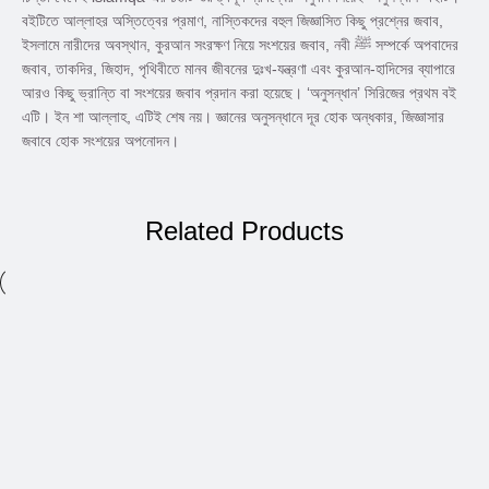
বইটিতে আল্লাহর অস্তিত্বের প্রমাণ, নাস্তিকদের বহুল জিজ্ঞাসিত কিছু প্রশ্নের জবাব,
ইসলামে নারীদের অবস্থান, কুরআন সংরক্ষণ নিয়ে সংশয়ের জবাব, নবী ﷺ সম্পর্কে অপবাদের
জবাব, তাকদির, জিহাদ, পৃথিবীতে মানব জীবনের দুঃখ-যন্ত্রণা এবং কুরআন-হাদিসের ব্যাপারে
আরও কিছু ভ্রান্তি বা সংশয়ের জবাব প্রদান করা হয়েছে। ‘অনুসন্ধান’ সিরিজের প্রথম বই
এটি। ইন শা আল্লাহ, এটিই শেষ নয়। জ্ঞানের অনুসন্ধানে দূর হোক অন্ধকার, জিজ্ঞাসার
জবাবে হোক সংশয়ের অপনোদন।
Related Products