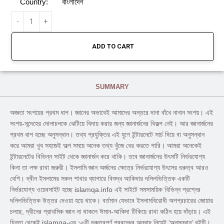
Country:
বাংলাদেশ
ADD TO CART
SUMMARY
অজ্ঞতা সংশয়ের প্রথম ধাপ। জ্ঞানের অভাবেই আমাদের অন্তরে দানা বাঁধে নানান সংশয়। এই
সংশয়-সন্দেহের দোলাচলকে ঝেটিয়ে বিদায় করার জন্য জ্ঞানার্জনের বিকল্প নেই। আর জ্ঞানার্জনের
প্রথম ধাপ হচ্ছে অনুসন্ধান। তথ্য প্রযুক্তির এই যুগে ইন্টারনেটে সার্চ দিয়ে বা অনুসন্ধান
করে আমরা খুব সহজেই অল্প সময়ে অনেক তথ্য খুঁজে বের করতে পারি। আমরা অনেকেই
ইন্টারনেটের বিভিন্ন সাইট থেকে জ্ঞানার্জন করে থাকি। তবে জ্ঞানার্জনের উৎসটি নির্ভরযোগ্য
কিনা তা লক্ষ রাখা জরুরী। ইসলামি জ্ঞান অর্জনের ক্ষেত্রে নির্ভরযোগ্য উৎসের গুরুত্ব আরও
বেশি। দ্বীন ইসলামের সকল শাখার ব্যাপারে বিশুদ্ধ আকিদার দলিলভিত্তিক একটি
নির্ভরযোগ্য ওয়েবসাইট হচ্ছে islamqa.info এই সাইটে সমসাময়িক বিভিন্ন প্রশ্নের
দলিলভিত্তিক উত্তর দেওয়া হয়ে থাকে। বর্তমান যেভাবে ইসলামবিরোধী অপপ্রচারের জোয়ার
চলছে, দ্বীনের প্রাথমিক জ্ঞান না থাকলে ঈমান-আকিদা টিকিয়ে রাখা কঠিন হয়ে দাঁড়ায়। এই
চিন্তা থেকেই islamqa-এর ১৬টি গুরুত্বপূর্ণ প্রবন্ধের অনুবাদ নিয়েই ‘অনুসন্ধান’ বইটি।