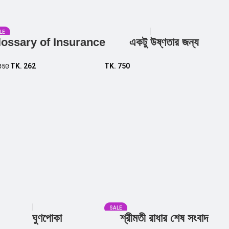
LE
lossary of Insurance
একটু উষ্ণতার জন্য
Add to cart
Add to cart
TK.
262
TK.
750
350
SALE
ঘুণপোকা
শ্রীমতী রাধার শেষ সংবাদ
Add to cart