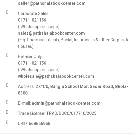
seller@pathshalabookcenter.com
Corporate Sales:
01711-021156
( Whatsapp messege)
sales@pathshalabookcenter.com
(E.g. Pharmaceuticals, Banks, Insurances & other Corporate
Houses)
Retailer Only:
01711-021156
( Whatsapp messege)
wholesale@pathshalabookcenter.com
Address:
27/1/0, Bangla School Mor, Sadar Road, Bhola-
8300
E-mail:
admin@pathshalabookcenter.com
Trade License:
TRAD/DSCC/017710/2025
DBID:
568655958