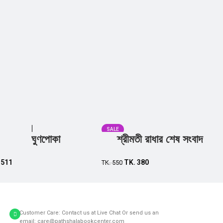
SALE
ঘুণপোকা
শ্রীমতী রাধার শেষ সংবাদ
Add to cart
Add to cart
.
511
TK.
380
TK.
550
Customer Care: Contact us at Live Chat Or send us an
email: care@pathshalabookcenter.com