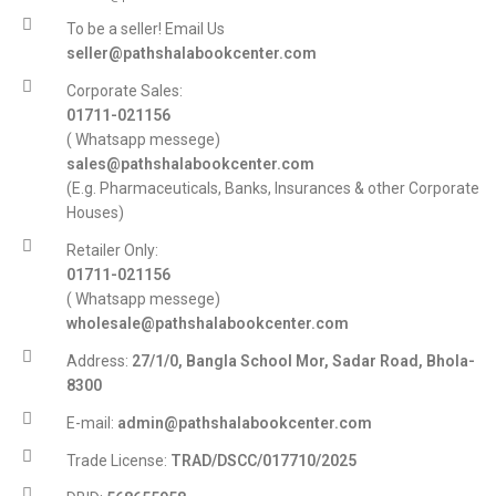
To be a seller! Email Us
seller@pathshalabookcenter.com
Corporate Sales:
01711-021156
( Whatsapp messege)
sales@pathshalabookcenter.com
(E.g. Pharmaceuticals, Banks, Insurances & other Corporate
Houses)
Retailer Only:
01711-021156
( Whatsapp messege)
wholesale@pathshalabookcenter.com
Address:
27/1/0, Bangla School Mor, Sadar Road, Bhola-
8300
E-mail:
admin@pathshalabookcenter.com
Trade License:
TRAD/DSCC/017710/2025