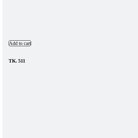
Add to cart
TK.
511