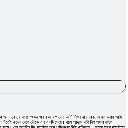
অথবা অন্য কোনো কারণেও মন খারাপ হতে পারে। আমি সিওর না। যাক, আসল কথায় আসি।
 তুলে দিতেই ঝড়ের বেগে দৌড়ে এল একটি মেয়ে। বয়স আন্দাজ করি বিশ অথবা বাইশ।
 জমে। তো হয়েছিল কি, ক্যান্টিনে বসে পাটিশাপটা পিঠা খাচ্ছিলাম। আমার সাথে বসেছিলো