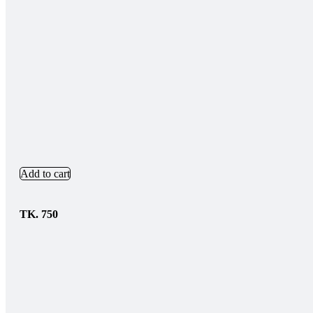
Add to cart
TK.
750