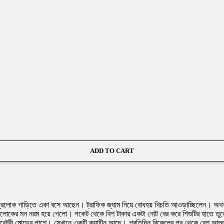
ADD TO CART
ভদ্রলোক গাড়িতে একা বসে আছেন। ট্রাফিক জ্যাম নিয়ে বোধহয় খিচতি আওড়াচ্ছিলেন। 
ভদ্রলোকের মন নরম হয়ে গেলো। পকেট থেকে বিশ টাকার একটা নোট বের করে শিশুটির হাতে
বরেটরী মোড়ের পাশে। সেখানে একটি ক্যান্টিন আছে। প্রতিদিন বিকেলের পর থেকে বেশ আড্ডা