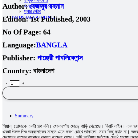
ই-বুক একাডেমি
Author:
রেজানুর রহমান
ই-বুক আমার পাঠশালা
সুপার ‍স্টোর
PATHSHALA AFFILIATE
Edition:
1st Published, 2003
No Of Page:
64
Language:
BANGLA
Publisher:
পাঞ্জেরী পাবলিকেশন্স
Country:
বাংলাদেশ
Summary
পিয়াল, তোমাকে একটা গল্প বলি। সোনারগাঁও মোড়ে গাড়ি থেমেছে। বিরাট লাইন। এক 
একটা উলঙ্গ শিশু ভদ্রলোকের সামনে এসে করুণ চোখে তাকালো, স্যার কিছু দ্যান না। 
মেয়েদের বয়সের ব্যাপারে অবশ্য ঝামেলা আছে। তুমি আলিয়স ফ্রাঁসেজ চেন? সায়েন্স ল্যা