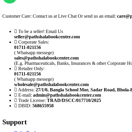
Customer Care: Contact us at Live Chat Or send us an email:
care@p
To be a seller! Email Us
seller@pathshalabookcenter.com
Corporate Sales:
01711-021156
( Whatsapp messege)
sales@pathshalabookcenter.com
(E.g. Pharmaceuticals, Banks, Insurances & other Corporate H
Retailer Only:
01711-021156
( Whatsapp messege)
wholesale@pathshalabookcenter.com
Address:
27/1/0, Bangla School Mor, Sadar Road, Bhola-
E-mail:
admin@pathshalabookcenter.com
Trade License:
TRAD/DSCC/017710/2025
DBID:
568655958
Support