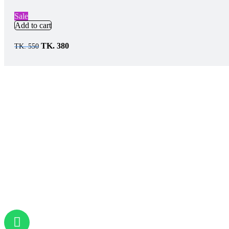
Sale
Add to cart
TK.
380
TK.
550