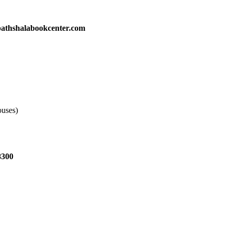
athshalabookcenter.com
ouses)
8300