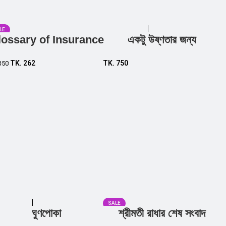
LE
lossary of Insurance
একটু উষ্ণতার জন্য
Add to cart
Add to cart
TK.
262
TK.
750
350
SALE
ঘুণপোকা
শ্রীমতী রাধার শেষ সংবাদ
Add to cart
Add to cart