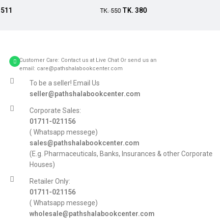
.
511
TK.
380
TK.
550
Customer Care: Contact us at Live Chat Or send us an
email: care@pathshalabookcenter.com
To be a seller! Email Us
seller@pathshalabookcenter.com
Corporate Sales:
01711-021156
( Whatsapp messege)
sales@pathshalabookcenter.com
(E.g. Pharmaceuticals, Banks, Insurances & other Corporate
Houses)
Retailer Only:
01711-021156
( Whatsapp messege)
wholesale@pathshalabookcenter.com