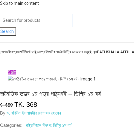
Skip to main content
Search
ই
লেখক
বিষয়
প্রকাশনী
গিফট ফাইন্ডার
প্রাতিষ্ঠানিক অর্ডার
মিস্ট্রি বক্স
অফার সমূহ
ই-বুক
PATHSHALA AFFILI
Sale
াজনৈতিক তত্ত্ব ১ম পত্র পাঠ্যবই – ডিগ্রি ১ম বর্ষ
TK.
368
K.
460
By
ড. রবিউল ইসলাম
মীর মোশারফ হোসেন
Categories:
রাষ্ট্রবিজ্ঞান বিভাগ: ডিগ্রি ১ম বর্ষ