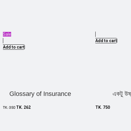
Sale
Add to cart
Add to cart
Glossary of Insurance
একটু উষ
TK.
262
TK.
750
TK.
350