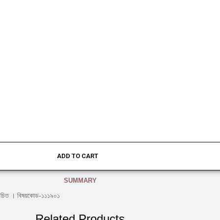
ADD TO CART
SUMMARY
্য রচিত । বিষয়কোড-১১১৯০১
Related Products