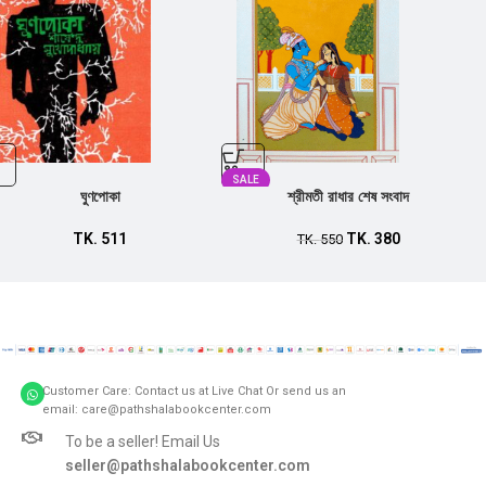
SALE
ঘুণপোকা
শ্রীমতী রাধার শেষ সংবাদ
TK.
511
TK.
380
TK.
550
Customer Care: Contact us at Live Chat Or send us an
email: care@pathshalabookcenter.com
To be a seller! Email Us
seller@pathshalabookcenter.com