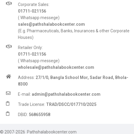
Corporate Sales:
01711-021156
( Whatsapp messege)
sales@pathshalabookcenter.com
(E.g. Pharmaceuticals, Banks, Insurances & other Corporate
Houses)
Retailer Only:
01711-021156
( Whatsapp messege)
wholesale@pathshalabookcenter.com
Address:
27/1/0, Bangla School Mor, Sadar Road, Bhola-
8300
E-mail:
admin@pathshalabookcenter.com
Trade License:
TRAD/DSCC/017710/2025
DBID:
568655958
© 2007-2026 Pathshalabookcenter.com