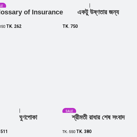
LE
lossary of Insurance
একটু উষ্ণতার জন্য
Add to cart
Add to cart
TK.
262
TK.
750
350
SALE
ঘুণপোকা
শ্রীমতী রাধার শেষ সংবাদ
Add to cart
Add to cart
.
511
TK.
380
TK.
550