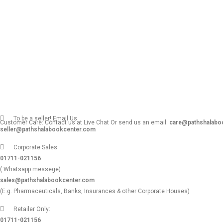
To be a seller! Email Us
Customer Care: Contact us at Live Chat Or send us an email:
care@pathshalabo
seller@pathshalabookcenter.com
Corporate Sales:
01711-021156
( Whatsapp messege)
sales@pathshalabookcenter.com
(E.g. Pharmaceuticals, Banks, Insurances & other Corporate Houses)
Retailer Only:
01711-021156