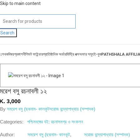
Skip to main content
Search
ই
লেখক
বিষয়
প্রকাশনী
গিফট ফাইন্ডার
প্রাতিষ্ঠানিক অর্ডার
মিস্ট্রি বক্স
অফার সমূহ
ই-বুক
PATHSHALA AFFILI
মরেশ বসু রচনাবলী ১২
K.
3,000
By
সমরেশ বসু (ছদ্মনাম- কালকূট
সরোজ বন্দ্যোপাধ্যায় (সম্পাদক)
Categories:
পশ্চিমবঙ্গের বই: রচনাসমগ্র ও সংকলন
Author:
সমরেশ বসু (ছদ্মনাম- কালকূট
,
সরোজ বন্দ্যোপাধ্যায় (সম্পাদক)