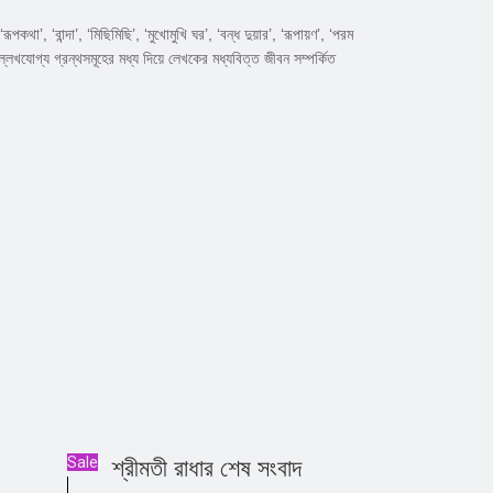
’, ‘বান্দা’, ‘মিছিমিছি’, ‘মুখোমুখি ঘর’, ‘বন্ধ দুয়ার’, ‘রূপায়ণ’, ‘পরম
্লেখযোগ্য গ্রন্থসমূহের মধ্য দিয়ে লেখকের মধ্যবিত্ত জীবন সম্পর্কিত
Sale
শ্রীমতী রাধার শেষ সংবাদ