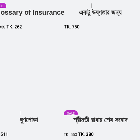
LE
lossary of Insurance
একটু উষ্ণতার জন্য
Add to cart
Add to cart
TK.
262
TK.
750
350
SALE
ঘুণপোকা
শ্রীমতী রাধার শেষ সংবাদ
Add to cart
Add to cart
.
511
TK.
380
TK.
550