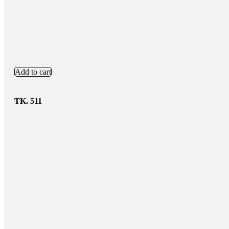
Add to cart
TK.
511