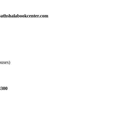
athshalabookcenter.com
ouses)
8300