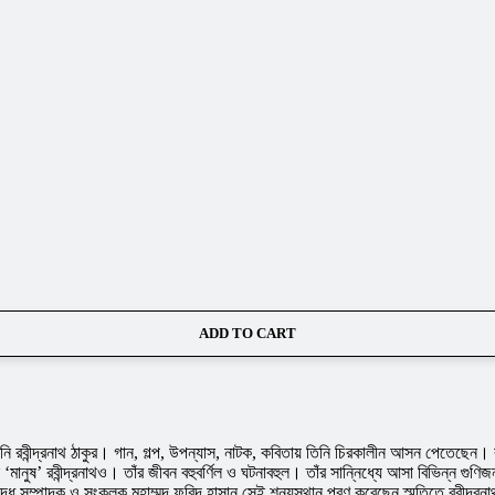
ADD TO CART
তিনি রবীন্দ্রনাথ ঠাকুর। গান, গল্প, উপন্যাস, নাটক, কবিতায় তিনি চিরকালীন আসন পেতেছেন। ব
নি ‘মানুষ’ রবীন্দ্রনাথও। তাঁর জীবন বহুবর্ণিল ও ঘটনাবহুল। তাঁর সান্নিধ্যে আসা বিভিন্ন গুণ
দ্ধ সম্পাদক ও সংকলক মুহাম্মদ ফরিদ হাসান সেই শূন্যস্থান পূরণ করেছেন স্মৃতিতে রবীন্দ্রনাথ 