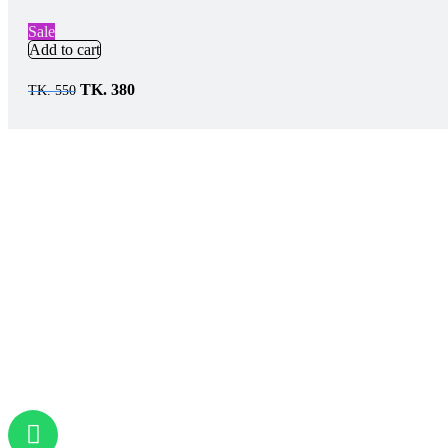
Sale
Add to cart
TK.
380
TK.
550