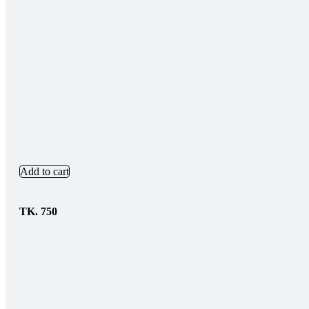
Add to cart
TK.
750