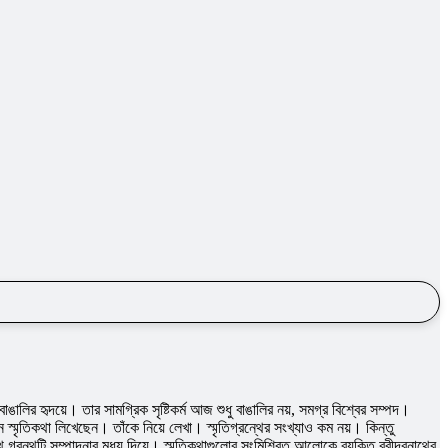
াঙালির হৃদয়ে। তার সামগ্রিক সৃষ্টিকর্ম আজ শুধু বাঙালির নয়, সমগ্র বিশ্বের সম্পদ।
িজন স্মৃতিকথা লিখেছেন। তাঁকে নিয়ে লেখা। স্মৃতিগ্রন্থের সংখ্যাও কম নয়। কিন্তু
গ্রন্থটি সম্পাদনার মধ্য দিয়ে। স্মৃতিকথাগুলাের সংমিশ্রিত আলােকে ব্যক্তি রবীন্দ্রনাথের