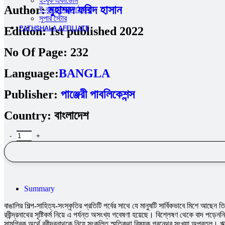
ই-বুক একাডেমি
Author:
মুহাম্মদ ফরিদ হাসান
ই-বুক আমার পাঠশালা
সুপার ‍স্টোর
PATHSHALA AFFILIATE
Edition:
1st published 2022
No Of Page:
232
Language:
BANGLA
Publisher:
পাঞ্জেরী পাবলিকেশন্স
Country:
বাংলাদেশ
Summary
বাঙালির শিল্প-সাহিত্য-সংস্কৃতির প্রতিটি পর্বের সাথে যে মানুষটি সার্বিকভাবে মিশে আছেন 
রবীন্দ্রনাথের সৃষ্টিকর্ম নিয়ে এ পর্যন্ত অসংখ্য গবেষণা হয়েছে। বিশ্লেষণ থেকে বাদ পড়েন
সামগ্রিক অর্থে রবীন্দ্রনাথকে নিয়ে সংকলিত স্মৃতিকথা বিষয়ক গ্রন্থের সংখ্যা অপ্রতুল। ঋ