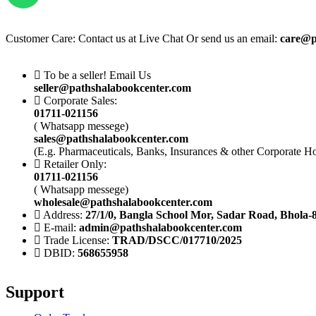
Customer Care: Contact us at Live Chat Or send us an email:
care@p
To be a seller! Email Us
seller@pathshalabookcenter.com
Corporate Sales:
01711-021156
( Whatsapp messege)
sales@pathshalabookcenter.com
(E.g. Pharmaceuticals, Banks, Insurances & other Corporate H
Retailer Only:
01711-021156
( Whatsapp messege)
wholesale@pathshalabookcenter.com
Address:
27/1/0, Bangla School Mor, Sadar Road, Bhola-
E-mail:
admin@pathshalabookcenter.com
Trade License:
TRAD/DSCC/017710/2025
DBID:
568655958
Support