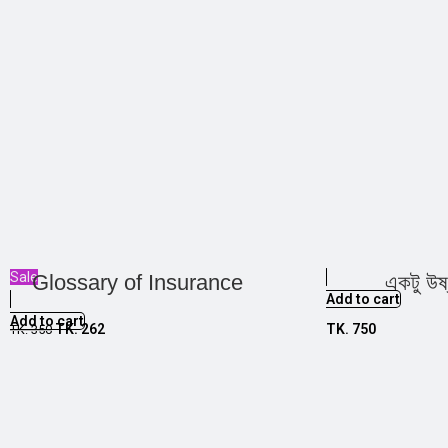
Sale
Glossary of Insurance
একটু উষ
Add to cart
Add to cart
TK.
262
TK.
750
TK.
350