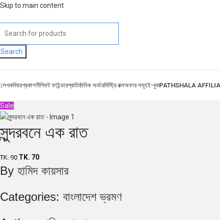
Skip to main content
Search
ই
লেখক
বিষয়
প্রকাশনী
গিফট ফাইন্ডার
প্রাতিষ্ঠানিক অর্ডার
মিস্ট্রি বক্স
অফার সমূহ
ই-বুক
PATHSHALA AFFILI
Sale
সুন্দরবনে এক রাত
TK.
70
TK.
90
By
হামিদ কায়সার
Categories:
বাংলাদেশ ভ্রমণ