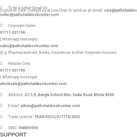
To be a seller! Email Us
Customer Care: Contact us at Live Chat Or send us an email:
care@pathshalabo
seller@pathshalabookcenter.com
Corporate Sales:
01711-021156
( Whatsapp messege)
sales@pathshalabookcenter.com
(E.g. Pharmaceuticals, Banks, Insurances & other Corporate Houses)
Retailer Only:
01711-021156
( Whatsapp messege)
wholesale@pathshalabookcenter.com
Address:
27/1/0, Bangla School Mor, Sadar Road, Bhola-8300
E-mail:
admin@pathshalabookcenter.com
Trade License:
TRAD/DSCC/017710/2025
DBID:
568655958
SUPPORT