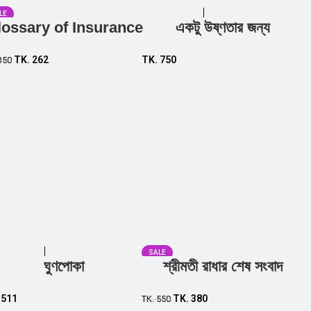
LE
lossary of Insurance
একটু উষ্ণতার জন্য
Add to cart
Add to cart
TK.
262
TK.
750
350
SALE
ঘুণপোকা
শ্রীমতী রাধার শেষ সংবাদ
Add to cart
Add to cart
.
511
TK.
380
TK.
550