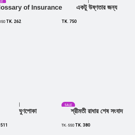
LE
lossary of Insurance
একটু উষ্ণতার জন্য
Add to cart
Add to cart
TK.
262
TK.
750
350
SALE
ঘুণপোকা
শ্রীমতী রাধার শেষ সংবাদ
Add to cart
Add to cart
.
511
TK.
380
TK.
550