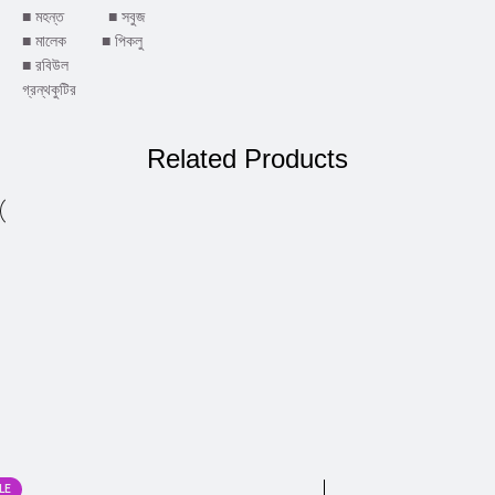
■ মহন্ত ■ সবুজ
■ মালেক ■ পিকলু
■ রবিউল
গ্রন্থকুটির
Related Products
LE