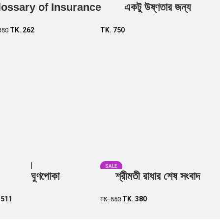
lossary of Insurance
একটু উষ্ণতার জন্য
Add to cart
Add to cart
TK.
262
TK.
750
350
SALE
ঘুণপোকা
শ্রীমতী রাধার শেষ সংবাদ
Add to cart
Add to cart
.
511
TK.
380
TK.
550