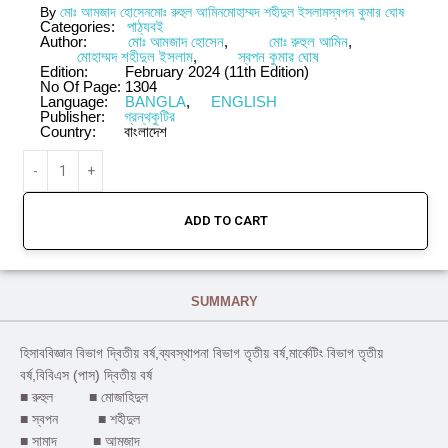
By
মোঃ আমজাদ হোসেন
মোঃ রুহুল আমিন
মোহাম্মদ শহীদুল ইসলাম
স্বপন কুমার ঘোষ
Categories:
পাঠ্যবই
Author:
মোঃ আমজাদ হোসেন
,
মোঃ রুহুল আমিন
,
মোহাম্মদ শহীদুল ইসলাম
,
স্বপন কুমার ঘোষ
Edition:
February 2024 (11th Edition)
No Of Page:
1304
Language:
BANGLA
,
ENGLISH
Publisher:
গ্রন্থকুটির
Country:
বাংলাদেশ
ADD TO CART
SUMMARY
হিসাববিজ্ঞান বিভাগ দ্বিতীয় বর্ষ,ব্যবস্থাপনা বিভাগ তৃতীয় বর্ষ,মার্কেটিং বিভাগ তৃতীয়
বর্ষ,বিবিএস (পাস) দ্বিতীয় বর্ষ
■ রুহুল ■ মোজাহিদুল
■ স্বপন ■ শহীদুল
■ সামাদ ■ আমজাদ