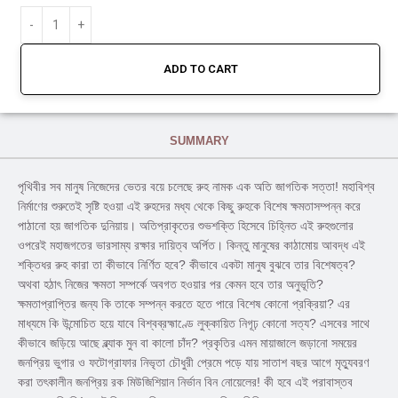
ADD TO CART
SUMMARY
পৃথিবীর সব মানুষ নিজেদের ভেতর বয়ে চলেছে রুহ নামক এক অতি জাগতিক সত্তা! মহাবিশ্ব
নির্মাণের শুরুতেই সৃষ্টি হওয়া এই রুহদের মধ্য থেকে কিছু রুহকে বিশেষ ক্ষমতাসম্পন্ন করে
পাঠানো হয় জাগতিক দুনিয়ায়। অতিপ্রাকৃতের শুভশক্তি হিসেবে চিহ্নিত এই রুহগুলোর
ওপরেই মহাজগতের ভারসাম্য রক্ষার দায়িত্ব অর্পিত। কিন্তু মানুষের কাঠামোয় আবদ্ধ এই
শক্তিধর রুহ কারা তা কীভাবে নির্ণিত হবে? কীভাবে একটা মানুষ বুঝবে তার বিশেষত্ব?
অথবা হঠাৎ নিজের ক্ষমতা সম্পর্কে অবগত হওয়ার পর কেমন হবে তার অনুভূতি?
ক্ষমতাপ্রাপ্তির জন্য কি তাকে সম্পন্ন করতে হতে পারে বিশেষ কোনো প্রক্রিয়া? এর
মাধ্যমে কি উন্মোচিত হয়ে যাবে বিশ্বব্রহ্মাণ্ডে লুক্কায়িত নিগূঢ় কোনো সত্য? এসবের সাথে
কীভাবে জড়িয়ে আছে ব্ল্যাক মুন বা কালো চাঁদ? প্রকৃতির এমন মায়াজালে জড়ানো সময়ের
জনপ্রিয় ভুগার ও ফটোগ্রাফার নিভৃতা চৌধুরী প্রেমে পড়ে যায় সাতাশ বছর আগে মৃত্যুবরণ
করা তৎকালীন জনপ্রিয় রক মিউজিশিয়ান নির্ভান বিন নোয়েলের! কী হবে এই পরাবাস্তব