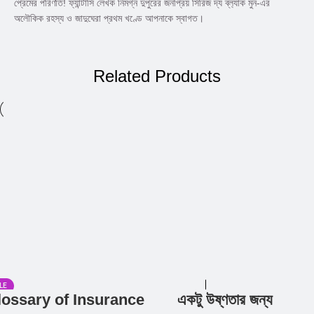
প্রেমের পরিণতি! ফ্যান্টাসি লেখক নিমগ্ন দুপুরের জনপ্রিয় সিরিজ দ্য ব্ল‍্যাক মুন-এর
অলৌকিক রহস্য ও জাদুঘেরা প্রথম খণ্ডে আপনাকে স্বাগত।
Related Products
LE
lossary of Insurance
একটু উষ্ণতার জন্য
Add to cart