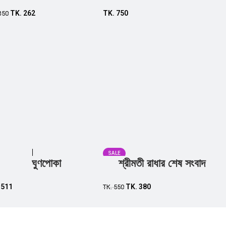
Add to cart
TK.
262
TK.
750
350
SALE
ঘুণপোকা
শ্রীমতী রাধার শেষ সংবাদ
Add to cart
Add to cart
.
511
TK.
380
TK.
550