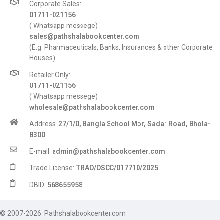
Corporate Sales:
01711-021156
( Whatsapp messege)
sales@pathshalabookcenter.com
(E.g. Pharmaceuticals, Banks, Insurances & other Corporate
Houses)
Retailer Only:
01711-021156
( Whatsapp messege)
wholesale@pathshalabookcenter.com
Address:
27/1/0, Bangla School Mor, Sadar Road, Bhola-
8300
E-mail:
admin@pathshalabookcenter.com
Trade License:
TRAD/DSCC/017710/2025
DBID:
568655958
© 2007-2026 Pathshalabookcenter.com