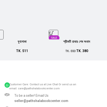
SALE
ঘুণপোকা
শ্রীমতী রাধার শেষ সংবাদ
TK.
511
TK.
380
TK.
550
Customer Care: Contact us at Live Chat Or send us an
email: care@pathshalabookcenter.com
To be a seller! Email Us
seller@pathshalabookcenter.com