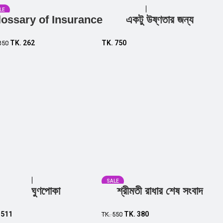
LE
lossary of Insurance
একটু উষ্ণতার জন্য
Add to cart
Add to cart
TK.
262
TK.
750
350
SALE
ঘুণপোকা
শ্রীমতী রাধার শেষ সংবাদ
Add to cart
Add to cart
.
511
TK.
380
TK.
550