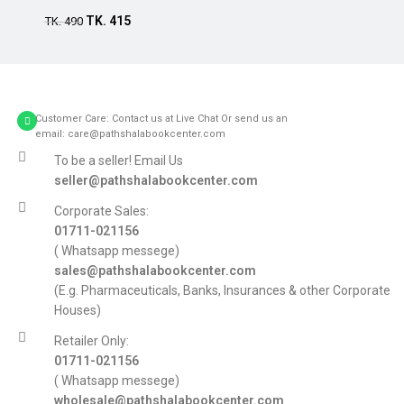
Add to cart
TK.
415
TK.
490
Customer Care: Contact us at Live Chat Or send us an
email: care@pathshalabookcenter.com
To be a seller! Email Us
seller@pathshalabookcenter.com
Corporate Sales:
01711-021156
( Whatsapp messege)
sales@pathshalabookcenter.com
(E.g. Pharmaceuticals, Banks, Insurances & other Corporate
Houses)
Retailer Only:
01711-021156
( Whatsapp messege)
wholesale@pathshalabookcenter.com