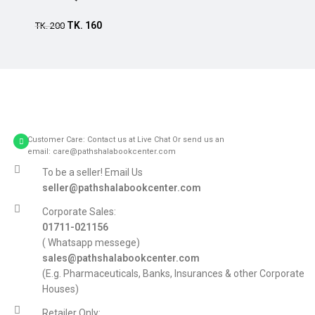
Add to cart
TK.
160
TK.
200
Customer Care: Contact us at Live Chat Or send us an
email: care@pathshalabookcenter.com
To be a seller! Email Us
seller@pathshalabookcenter.com
Corporate Sales:
01711-021156
( Whatsapp messege)
sales@pathshalabookcenter.com
(E.g. Pharmaceuticals, Banks, Insurances & other Corporate
Houses)
Retailer Only: