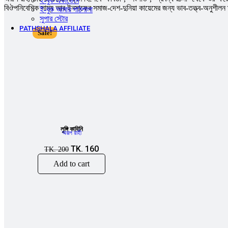
ই-বুক একাডেমি
বিঔপনিবেশিক সাম্য আর ইনসাফের সমাজ-দেশ-দুনিয়া কায়েমের জন্য ভাব-তত্ত্ব-অনুশীলন
ই-বুক আমার পাঠশালা
সুপার ‍স্টোর
PATHSHALA AFFILIATE
Sale!
লুঙ্গি কাহিনি
অরূপ রাহী
TK.
160
TK.
200
Add to cart