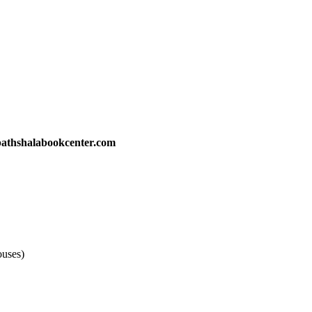
athshalabookcenter.com
ouses)