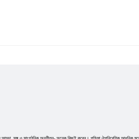
রে আড্ডা, সঙ্গ ও সাংগঠনিক অনুশীলন- অনেক কিছুই করেন। পশ্চিমা ঔপনিবেশিক আধুনিক মডেলের ‘