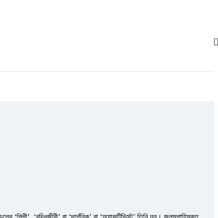
শিল্পী’, ‘বুদ্ধিজীবী’ বা ‘দার্শনিক’ বা ‘অ্যাকটিভিস্ট’ তিনি নন। জুলুমশাহিমুক্ত,