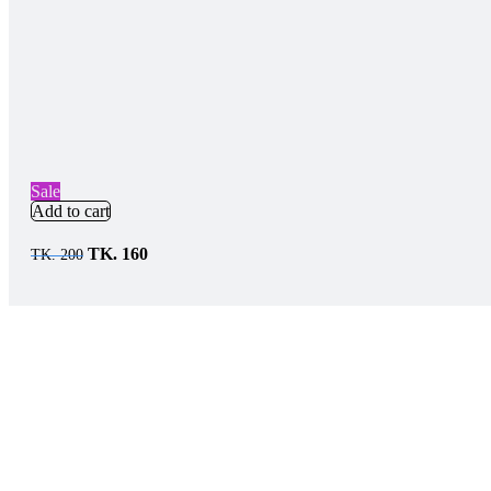
Sale
Add to cart
TK.
160
TK.
200