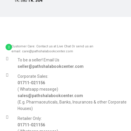
TK.
304
TK.
380
Customer Care: Contact us at Live Chat Or send us an
email: care@pathshalabookcenter.com
To be a seller! Email Us
seller@pathshalabookcenter.com
Corporate Sales:
01711-021156
( Whatsapp messege)
sales@pathshalabookcenter.com
(E.g. Pharmaceuticals, Banks, Insurances & other Corporate
Houses)
Retailer Only:
01711-021156