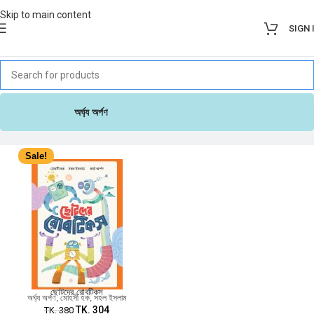
Skip to main content
SIGN 
অর্ঘ্য অর্পণ
Sale!
ছোটদের রোবটিকস
অর্ঘ্য অর্পণ
,
মোহসী হক
,
সহল ইসলাম
TK.
304
TK.
380