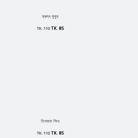
ক্রুদ্ধ কুকুর
TK.
85
TK.
110
তিনমাথা সিংহ
TK.
85
TK.
110