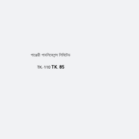
পাঞ্জেরী পাবলিকেশন্স লিমিটেড
TK.
85
TK.
110