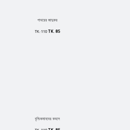
পাথরের জাদুকর
TK.
85
TK.
110
বৃশ্চিকমানবের কবলে