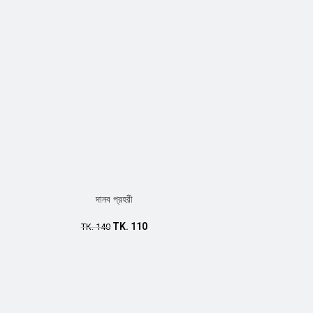
দানব প্রহরী
TK.
110
TK.
140