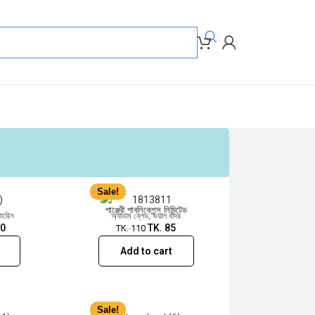
Sale!
Sale!
পাঞ্জেরী পাবলিকেশন্স লিমিটেড
াহরিন
অ্যাডাম ব্লেড
,
ভয়াল বাঁদর
0
TK.
85
TK.
110
Add to cart
Sale!