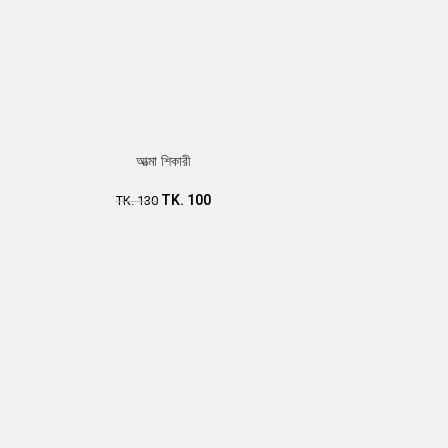
আত্মা শিকারী
TK.
100
TK.
130