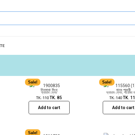
Sale!
Sale!
ATE
Sale!
Sale!
তিনমাথা সিংহ
দানব প্রহরী
অ্যাডাম ব্লেড
অ্যাডাম ব্লেড
,
শারোজা ন
TK.
85
TK.
11
TK.
110
TK.
140
Add to cart
Add to cart
Sale!