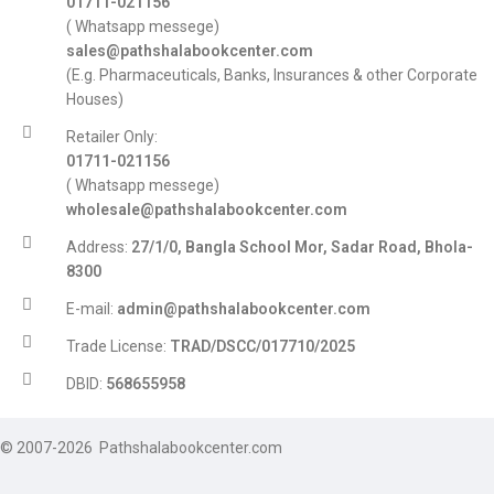
01711-021156
( Whatsapp messege)
sales@pathshalabookcenter.com
(E.g. Pharmaceuticals, Banks, Insurances & other Corporate
Houses)
Retailer Only:
01711-021156
( Whatsapp messege)
wholesale@pathshalabookcenter.com
Address:
27/1/0, Bangla School Mor, Sadar Road, Bhola-
8300
E-mail:
admin@pathshalabookcenter.com
Trade License:
TRAD/DSCC/017710/2025
DBID:
568655958
© 2007-2026 Pathshalabookcenter.com