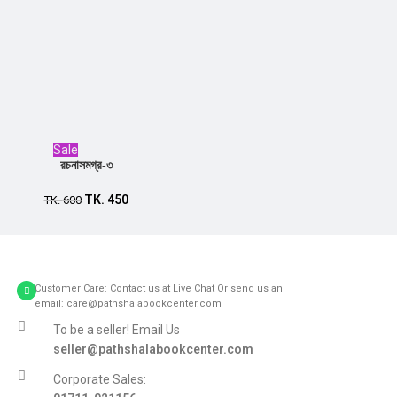
Sale
রচনাসমগ্র-৩
TK.
450
Add to cart
TK.
600
Customer Care: Contact us at Live Chat Or send us an
email: care@pathshalabookcenter.com
To be a seller! Email Us
seller@pathshalabookcenter.com
Corporate Sales: