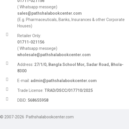
01711-021156
( Whatsapp messege)
sales@pathshalabookcenter.com
(E.g. Pharmaceuticals, Banks, Insurances & other Corporate
Houses)
Retailer Only:
01711-021156
( Whatsapp messege)
wholesale@pathshalabookcenter.com
Address:
27/1/0, Bangla School Mor, Sadar Road, Bhola-
8300
E-mail:
admin@pathshalabookcenter.com
Trade License:
TRAD/DSCC/017710/2025
DBID:
568655958
© 2007-2026 Pathshalabookcenter.com