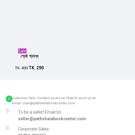
Sale
শ্রেষ্ঠ প্রবন্ধ
TK.
290
Add to cart
TK.
400
Customer Care: Contact us at Live Chat Or send us an
email: care@pathshalabookcenter.com
To be a seller! Email Us
seller@pathshalabookcenter.com
Corporate Sales: