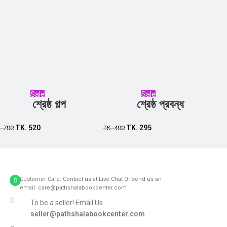
Sale
Sale
শ্রেষ্ঠ গল্প
শ্রেষ্ঠ প্রবন্ধ
Add to cart
Add to cart
TK.
520
TK.
295
.
700
TK.
400
Customer Care: Contact us at Live Chat Or send us an
email: care@pathshalabookcenter.com
To be a seller! Email Us
seller@pathshalabookcenter.com