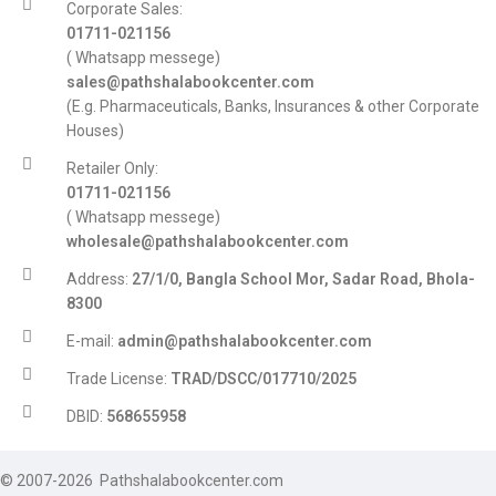
Corporate Sales:
01711-021156
( Whatsapp messege)
sales@pathshalabookcenter.com
(E.g. Pharmaceuticals, Banks, Insurances & other Corporate
Houses)
Retailer Only:
01711-021156
( Whatsapp messege)
wholesale@pathshalabookcenter.com
Address:
27/1/0, Bangla School Mor, Sadar Road, Bhola-
8300
E-mail:
admin@pathshalabookcenter.com
Trade License:
TRAD/DSCC/017710/2025
DBID:
568655958
© 2007-2026 Pathshalabookcenter.com