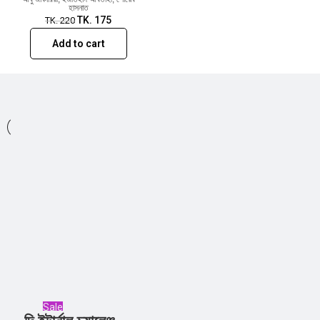
হাসনাত
TK.
175
TK.
220
Add to cart
Sale