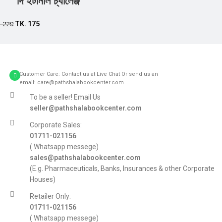
দি ইটার্নাল চ্যালেঞ্জ
Add to cart
TK.
175
.
220
Customer Care: Contact us at Live Chat Or send us an
email: care@pathshalabookcenter.com
To be a seller! Email Us
seller@pathshalabookcenter.com
Corporate Sales:
01711-021156
( Whatsapp messege)
sales@pathshalabookcenter.com
(E.g. Pharmaceuticals, Banks, Insurances & other Corporate
Houses)
Retailer Only:
01711-021156
( Whatsapp messege)