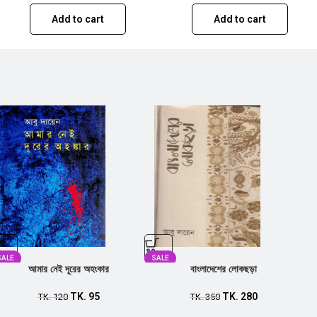
Add to cart
Add to cart
SALE
SALE
আমার নেই দূরের অহংকার
বাংলাদেশের লোকছড়া
TK.
95
TK.
280
TK.
120
TK.
350