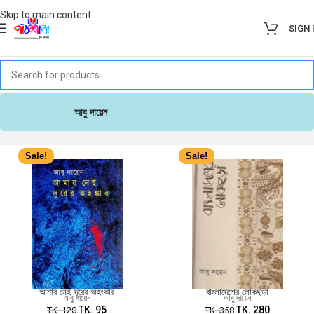
Skip to main content
SIGN 
আবু দায়েন
Sale!
Sale!
আমার নেই দূরের অহংকার
বাংলাদেশের লোকছড়া
আবু দায়েন
আবু দায়েন
TK.
95
TK.
280
TK.
120
TK.
350