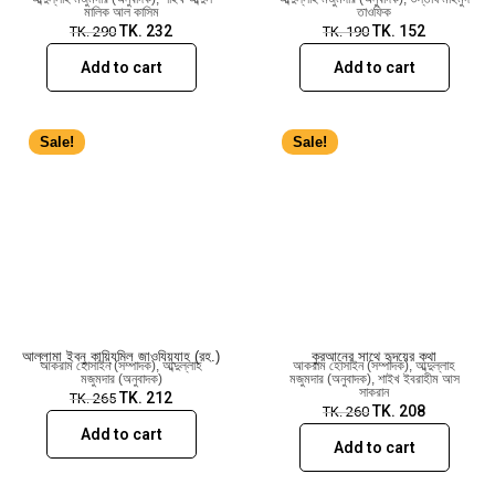
মালিক আল কাসিম
তাওফিক
TK.
232
TK.
152
TK.
290
TK.
190
Add to cart
Add to cart
Sale!
Sale!
আল্লামা ইবনু কায়্যিমিল জাওযিয়্যাহ (রহ.)
কুরআনের সাথে হৃদয়ের কথা
আকরাম হোসাইন (সম্পাদক)
,
আব্দুল্লাহ
আকরাম হোসাইন (সম্পাদক)
,
আব্দুল্লাহ
মজুমদার (অনুবাদক)
মজুমদার (অনুবাদক)
,
শাইখ ইবরাহীম আস
সাকরান
TK.
212
TK.
265
TK.
208
TK.
260
Add to cart
Add to cart