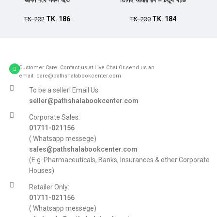
জীবন পথে সফল হতে
তিনিই আমার রব – চতুর্থ খণ্ড
TK.
186
TK.
184
TK.
232
TK.
230
Customer Care: Contact us at Live Chat Or send us an
email: care@pathshalabookcenter.com
To be a seller! Email Us
seller@pathshalabookcenter.com
Corporate Sales:
01711-021156
( Whatsapp messege)
sales@pathshalabookcenter.com
(E.g. Pharmaceuticals, Banks, Insurances & other Corporate
Houses)
Retailer Only:
01711-021156
( Whatsapp messege)