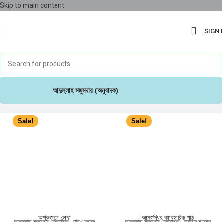
Skip to main content
SIGN 
আব্দুল্লাহ মজুমদার (অনুবাদক)
Sale!
Sale!
অশ্রুজলে লেখা
আত্মশুদ্ধির ব্যাবহারিক পাঠ
আব্দুল্লাহ মজুমদার (অনুবাদক)
,
শাইখ আব্দুল
আব্দুল্লাহ মজুমদার (অনুবাদক)
,
উস্তায মাহমুদ