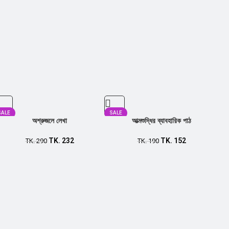
SALE
SALE
অশ্রুজলে লেখা
আত্মশুদ্ধির ব্যাবহারিক পাঠ
TK.
232
TK.
152
TK.
290
TK.
190