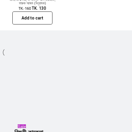
ফারুক আজম (অনুবাদক)
TK.
130
TK.
160
Add to cart
Sale