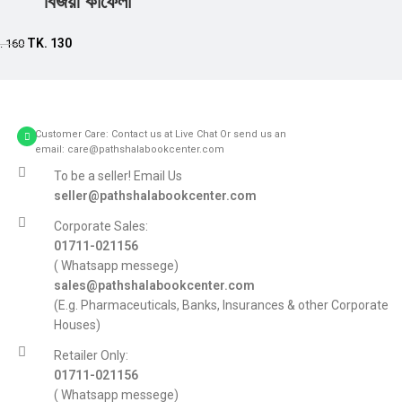
বিজয়ী কাফেলা
Add to cart
TK.
130
.
160
Customer Care: Contact us at Live Chat Or send us an
email: care@pathshalabookcenter.com
To be a seller! Email Us
seller@pathshalabookcenter.com
Corporate Sales:
01711-021156
( Whatsapp messege)
sales@pathshalabookcenter.com
(E.g. Pharmaceuticals, Banks, Insurances & other Corporate
Houses)
Retailer Only:
01711-021156
( Whatsapp messege)