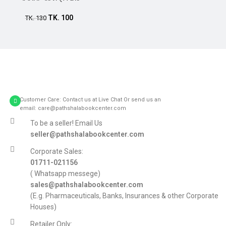
TK.
100
TK.
130
Customer Care: Contact us at Live Chat Or send us an
email: care@pathshalabookcenter.com
To be a seller! Email Us
seller@pathshalabookcenter.com
Corporate Sales:
01711-021156
( Whatsapp messege)
sales@pathshalabookcenter.com
(E.g. Pharmaceuticals, Banks, Insurances & other Corporate
Houses)
Retailer Only: