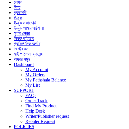
লেখক
বিষয়
প্রকাশনী
ই-বুক
ই-বুক একাডেমি
ই-বুক আমার পাঠশালা
সুপার ‍স্টোর
গিফট ফাইন্ডার
প্রাতিষ্ঠানিক অর্ডার
মিস্ট্রি বক্স
মাই পাঠশালা ব্যালেন্স
অফার সমূহ
Dashboard
My Account
My Orders
My Pathshala Balance
My List
SUPPORT
FAQs
Order Track
Find My Product
Help Desk
Writer/Publisher request
Retailer Request
POLICIES