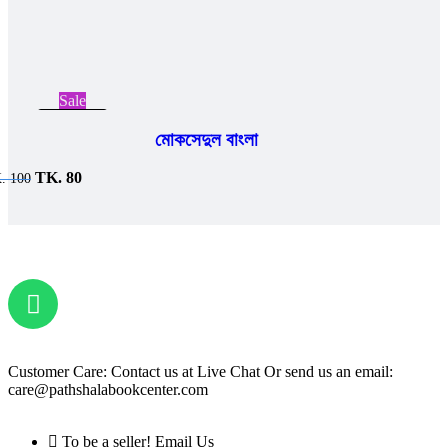
Sale
Add to cart
মোকসেদুল বাংলা
TK.
80
K.
100
Customer Care: Contact us at Live Chat Or send us an email:
care@pathshalabookcenter.com
To be a seller! Email Us