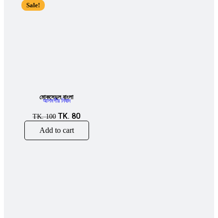
Sale!
মোকসেদুল বাংলা
আলমগীর নিষাদ
TK.
80
TK.
100
Add to cart