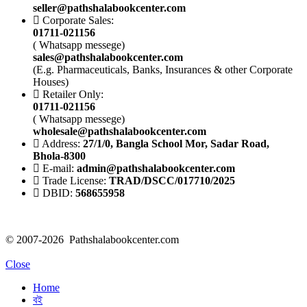
seller@pathshalabookcenter.com
Corporate Sales:
01711-021156
( Whatsapp messege)
sales@pathshalabookcenter.com
(E.g. Pharmaceuticals, Banks, Insurances & other Corporate
Houses)
Retailer Only:
01711-021156
( Whatsapp messege)
wholesale@pathshalabookcenter.com
Address:
27/1/0, Bangla School Mor, Sadar Road,
Bhola-8300
E-mail:
admin@pathshalabookcenter.com
Trade License:
TRAD/DSCC/017710/2025
DBID:
568655958
© 2007-2026 Pathshalabookcenter.com
Close
Home
বই