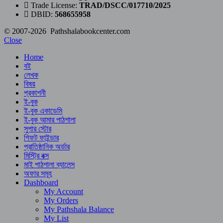
Trade License:
TRAD/DSCC/017710/2025
DBID:
568655958
© 2007-2026 Pathshalabookcenter.com
Close
Home
বই
লেখক
বিষয়
প্রকাশনী
ই-বুক
ই-বুক একাডেমি
ই-বুক আমার পাঠশালা
সুপার ‍স্টোর
গিফট ফাইন্ডার
প্রাতিষ্ঠানিক অর্ডার
মিস্ট্রি বক্স
মাই পাঠশালা ব্যালেন্স
অফার সমূহ
Dashboard
My Account
My Orders
My Pathshala Balance
My List