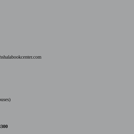
thshalabookcenter.com
ouses)
8300