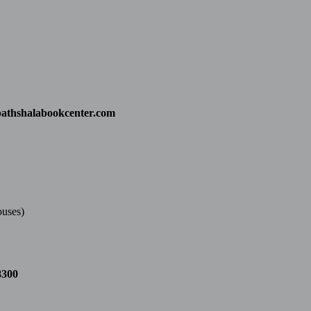
athshalabookcenter.com
ouses)
8300