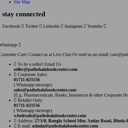
Site Map
stay connected
Facebook
Twitter
Linkedin
Instagram
Youtube
Whatsapp
Customer Care: Contact us at Live Chat Or send us an email: care@pa
To be a seller! Email Us
seller@pathshalabookcenter.com
Corporate Sales:
01711-021156
( Whatsapp messege)
sales@pathshalabookcenter.com
(E.g. Pharmaceuticals, Banks, Insurances & other Corporate H
Retailer Only:
01711-021156
( Whatsapp messege)
wholesale@pathshalabookcenter.com
Address:
27/1/0, Bangla School Mor, Sadar Road, Bhola-
E-mail:
admin@pathshalabookcenter.com