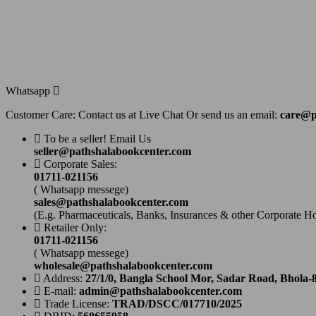
Whatsapp
Customer Care: Contact us at Live Chat Or send us an email:
care@p
To be a seller! Email Us
seller@pathshalabookcenter.com
Corporate Sales:
01711-021156
( Whatsapp messege)
sales@pathshalabookcenter.com
(E.g. Pharmaceuticals, Banks, Insurances & other Corporate H
Retailer Only:
01711-021156
( Whatsapp messege)
wholesale@pathshalabookcenter.com
Address:
27/1/0, Bangla School Mor, Sadar Road, Bhola-
E-mail:
admin@pathshalabookcenter.com
Trade License:
TRAD/DSCC/017710/2025