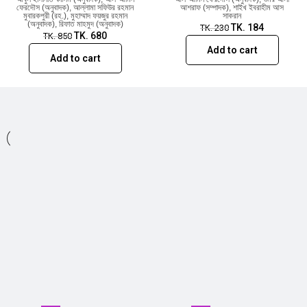
ফেরদৌস (অনুবাদক)
,
আল্লামা সফিউর রহমান
আশরাফ (সম্পাদক)
,
শাইখ ইবরাহীম আস
মুবারকপুরী (রহ.)
,
মুহাম্মাদ ফয়জুর রহমান
সাকরান
(অনুবাদক)
,
রিফাত মাহমুদ (অনুবাদক)
TK.
184
TK.
230
TK.
680
TK.
850
Add to cart
Add to cart