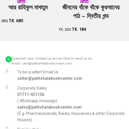
Sale
Sale
আর রাহিকুল মাখতুম
জীবনের বাঁকে বাঁকে কুরআনের
Add to cart
Add to cart
পাঠ – দ্বিতীয় খন্ড
TK.
680
.
850
TK.
184
TK.
230
Customer Care: Contact us at Live Chat Or send us an
email: care@pathshalabookcenter.com
To be a seller! Email Us
seller@pathshalabookcenter.com
Corporate Sales:
01711-021156
( Whatsapp messege)
sales@pathshalabookcenter.com
(E.g. Pharmaceuticals, Banks, Insurances & other Corporate
Houses)