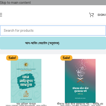
Skip to main content
SIGN 
আল-আমিন ফেরদৌস (অনুবাদক)
Sale!
Sale!
আর রাহিকুল মাখতুম
জীবনের বাঁকে বাঁকে কুরআনের পাঠ – দ্বিতীয় খন্ড
আবুল হাসানাত কাসিম (অনুবাদক)
,
আল-আমিন
আল-আমিন ফেরদৌস (অনুবাদক)
,
ওমর আলী