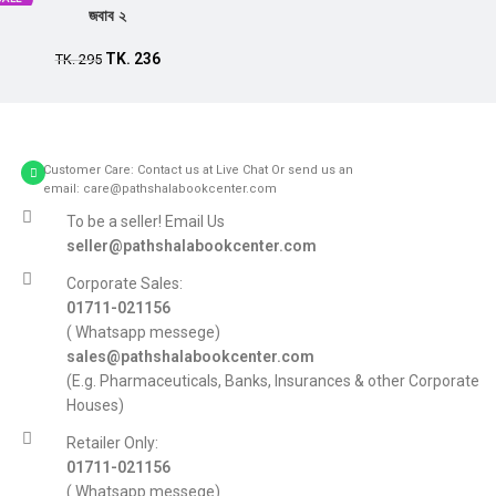
জবাব ২
TK.
236
TK.
295
Customer Care: Contact us at Live Chat Or send us an
email: care@pathshalabookcenter.com
To be a seller! Email Us
seller@pathshalabookcenter.com
Corporate Sales:
01711-021156
( Whatsapp messege)
sales@pathshalabookcenter.com
(E.g. Pharmaceuticals, Banks, Insurances & other Corporate
Houses)
Retailer Only:
01711-021156
( Whatsapp messege)