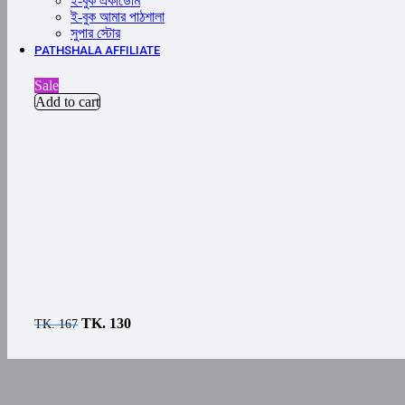
ই-বুক একাডেমি
ই-বুক আমার পাঠশালা
সুপার ‍স্টোর
PATHSHALA AFFILIATE
Sale
Add to cart
TK.
130
TK.
167