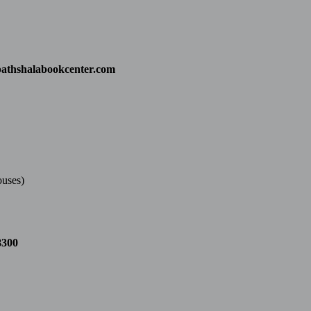
athshalabookcenter.com
ouses)
8300