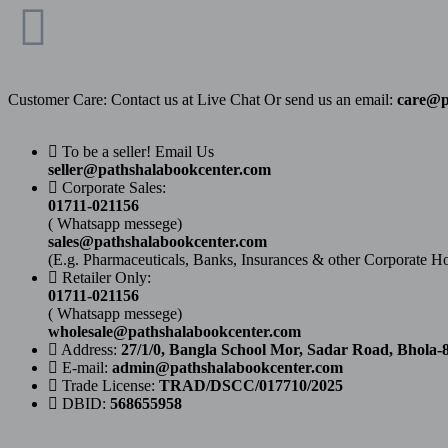
Customer Care: Contact us at Live Chat Or send us an email:
care@p
To be a seller! Email Us
seller@pathshalabookcenter.com
Corporate Sales:
01711-021156
( Whatsapp messege)
sales@pathshalabookcenter.com
(E.g. Pharmaceuticals, Banks, Insurances & other Corporate H
Retailer Only:
01711-021156
( Whatsapp messege)
wholesale@pathshalabookcenter.com
Address:
27/1/0, Bangla School Mor, Sadar Road, Bhola-
E-mail:
admin@pathshalabookcenter.com
Trade License:
TRAD/DSCC/017710/2025
DBID:
568655958