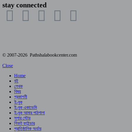
stay connected
© 2007-2026 Pathshalabookcenter.com
Close
Home
বই
লেখক
বিষয়
প্রকাশনী
ই-বুক
ই-বুক একাডেমি
ই-বুক আমার পাঠশালা
সুপার ‍স্টোর
গিফট ফাইন্ডার
প্রাতিষ্ঠানিক অর্ডার