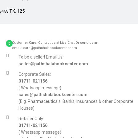
Add to cart
TK.
125
.
160
Customer Care: Contact us at Live Chat Or send us an
email: care@pathshalabookcenter.com
To be a seller! Email Us
seller@pathshalabookcenter.com
Corporate Sales:
01711-021156
( Whatsapp messege)
sales@pathshalabookcenter.com
(E.g. Pharmaceuticals, Banks, Insurances & other Corporate
Houses)
Retailer Only:
01711-021156
( Whatsapp messege)