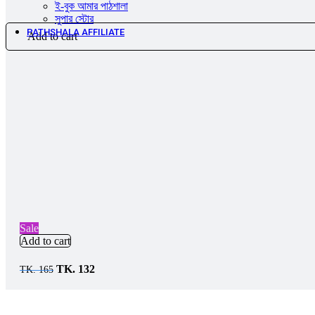
ই-বুক আমার পাঠশালা
সুপার ‍স্টোর
PATHSHALA AFFILIATE
Add to cart
Sale
Add to cart
Original
Current
TK.
132
TK.
165
price
price
was:
is:
TK.
TK.