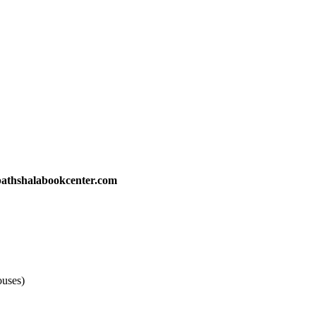
athshalabookcenter.com
ouses)