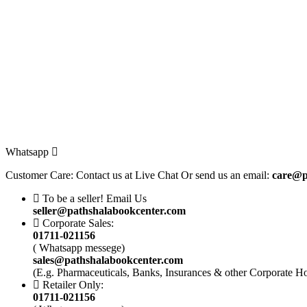
165.
132.
Whatsapp
Customer Care: Contact us at Live Chat Or send us an email:
care@p
To be a seller! Email Us
seller@pathshalabookcenter.com
Corporate Sales:
01711-021156
( Whatsapp messege)
sales@pathshalabookcenter.com
(E.g. Pharmaceuticals, Banks, Insurances & other Corporate H
Retailer Only:
01711-021156