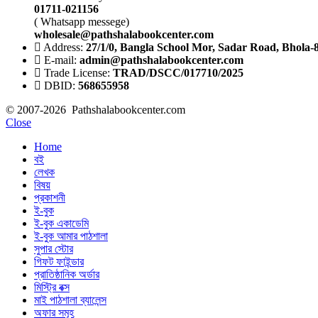
01711-021156
( Whatsapp messege)
wholesale@pathshalabookcenter.com
Address:
27/1/0, Bangla School Mor, Sadar Road, Bhola-
E-mail:
admin@pathshalabookcenter.com
Trade License:
TRAD/DSCC/017710/2025
DBID:
568655958
© 2007-2026 Pathshalabookcenter.com
Close
Home
বই
লেখক
বিষয়
প্রকাশনী
ই-বুক
ই-বুক একাডেমি
ই-বুক আমার পাঠশালা
সুপার ‍স্টোর
গিফট ফাইন্ডার
প্রাতিষ্ঠানিক অর্ডার
মিস্ট্রি বক্স
মাই পাঠশালা ব্যালেন্স
অফার সমূহ