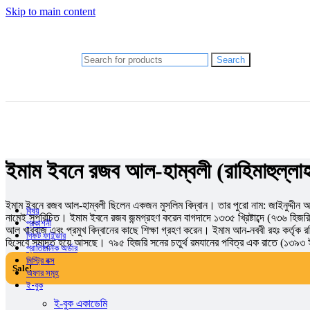
Anupam Debashis Roy
Skip to main content
মানজুর ছফা (সম্পাদক)
রাতুল খান
চমক হাসান
Shishir Bhattacharja
Search
আব্দুল হাই মুহাম্মদ সাইফুল্লাহ
আলী আবদুল্লাহ
আহমদ ছফা
হুমায়ূন আহমেদ
Gazi Yar Mohammed
M Murshed Haidar
Anupam Debashis Roy
মানজুর ছফা (সম্পাদক)
ইমাম ইবনে রজব আল-হাম্বলী (রাহিমাহুল্লা
রাতুল খান
চমক হাসান
Shishir Bhattacharja
ইমাম ইবনে রজব আল-হাম্বলী ছিলেন একজন মুসলিম বিদ্বান। তার পুরো নাম: জাইনুদ্দীন 
বিষয়
নামেই সুপরিচিত। ইমাম ইবনে রজব জন্মগ্রহণ করেন বাগদাদে ১৩৩৫ খ্রিষ্টাব্দে (৭৩৬ হিজর
প্রকাশনী
আল খাব্বাজ এবং প্রমুখ বিদ্বানের কাছে শিক্ষা গ্রহণ করেন। ইমাম আন-নববী রহঃ কর্তৃক রচ
গিফট ফাইন্ডার
হিসেবে সমাদৃত হয়ে আসছে। ৭৯৫ হিজরি সনের চতুর্থ রমযানের পবিত্র এক রাতে (১৩৯৩ ঈস
প্রাতিষ্ঠানিক অর্ডার
মিস্ট্রি বক্স
Sale!
অফার সমূহ
ই-বুক
ই-বুক একাডেমি