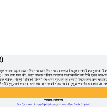
হ)
আবুল ফারাজ আব্দুর রহমান ইবনে আহমাদ ইবনে আব্দুর রহমান ইবনেুল হাসান ইবনে মুহাম্মা
ি)। তার বয়স যখন পাঁচ, ইবনে রজবের পরিবার দামেস্কে স্থানান্তরিত হয় তিনি ইবনে আন-ন
িত প্রসিদ্ধ গ্রন্থ “চল্লিশ হাদিস” এর একটি বৃহৎ ব্যাখ্যা (শরাহ) ইবনে রজব রচনা করেছিলে
ায়ী) মৃত্যুবরণ করেন। তখন তার বয়স হয়েছিল ৫৯ বছর। মৃত্যুর পর দিন তার জানাযার সা
নিজেকে এগিয়ে নিন
ইমাম ইবনে রজব আল-হাম্বলী (রাহিমাহুল্লাহ)
,
মাওলানা সাইফুল ইসলাম (অনুবাদক)