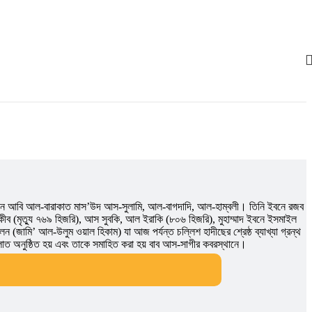
দ ইবনে আবি আল-বারাকাত মাস’উদ আস-সুলামি, আল-বাগদাদি, আল-হাম্বলী। তিনি ইবনে রজব
াকীব (মৃত্যু ৭৬৯ হিজরি), আস সুবকি, আল ইরাকি (৮০৬ হিজরি), মুহাম্মাদ ইবনে ইসমাইল
ন (জামি’ আল-উলুম ওয়াল হিকাম) যা আজ পর্যন্ত চল্লিশ হাদীছের শ্রেষ্ঠ ব্যাখ্যা গ্রন্থ
লাত অনুষ্ঠিত হয় এবং তাকে সমাহিত করা হয় বাব আস-সাগীর কবরস্থানে।