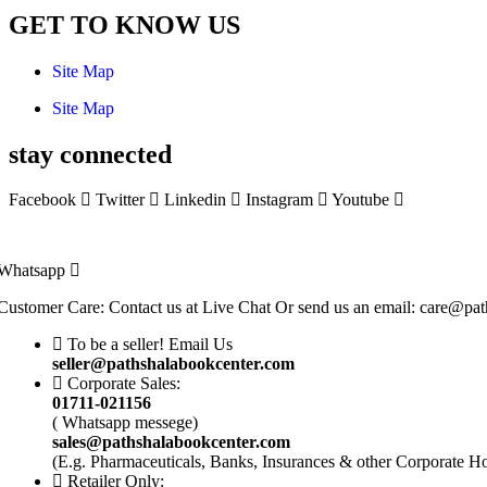
GET TO KNOW US
Site Map
Site Map
stay connected
Facebook
Twitter
Linkedin
Instagram
Youtube
Whatsapp
Customer Care: Contact us at Live Chat Or send us an email: care@pa
To be a seller! Email Us
seller@pathshalabookcenter.com
Corporate Sales:
01711-021156
( Whatsapp messege)
sales@pathshalabookcenter.com
(E.g. Pharmaceuticals, Banks, Insurances & other Corporate H
Retailer Only: