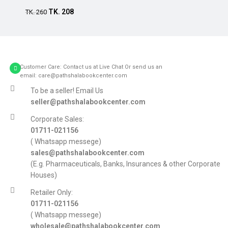
TK.
208
TK.
260
Customer Care: Contact us at Live Chat Or send us an
email: care@pathshalabookcenter.com
To be a seller! Email Us
seller@pathshalabookcenter.com
Corporate Sales:
01711-021156
( Whatsapp messege)
sales@pathshalabookcenter.com
(E.g. Pharmaceuticals, Banks, Insurances & other Corporate
Houses)
Retailer Only:
01711-021156
( Whatsapp messege)
wholesale@pathshalabookcenter.com