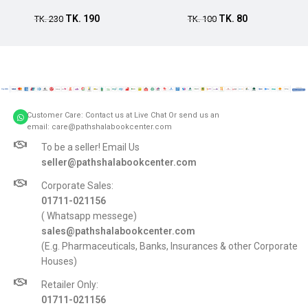
TK.
190
TK.
80
TK.
230
TK.
100
Customer Care: Contact us at Live Chat Or send us an
email: care@pathshalabookcenter.com
To be a seller! Email Us
seller@pathshalabookcenter.com
Corporate Sales:
01711-021156
( Whatsapp messege)
sales@pathshalabookcenter.com
(E.g. Pharmaceuticals, Banks, Insurances & other Corporate
Houses)
Retailer Only:
01711-021156