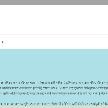
ATE
য়ায় এবং বেশির ভাগ সময় চট্টগ্রাম শহরে। চট্টগ্রাম সরকারি বালিকা উচ্চবিদ্যালয় থেকে এসএসসি ও চট্
েকে আরলি চাইল্ডহুড ডেভেলপমেন্ট (ইসিডি) মাস্টার্স করে ২০১৩ সালে গড়ে তুলেছেন ফিজিক্যাল থেরাপি অ্যা
 ডেভেলপমেন্টাল থেরাপিসহ জনগণকে সচেতন করতে নানা সচেতনতামূলক কার্যক্রম পরিচালনা করে থাকে। উদ্যো
স্যার সমাধান ও সচেতনতা সৃষ্টি করে চলছেন। দেশের শীর্ষস্থানীয় বিভিন্ন জাতীয় দৈনিক ও ইলেকট্রনিক ম