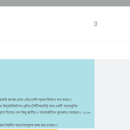
টগ্রাম সরকারি কলেজ থেকে এইচএসসি প্রথম বিভাগে পাস করেন।
ন্ড রিহ্যাবিলিটেশন সেন্টার (পিটিআরসি) নামে একটি অত্যাধুনিক
ক্তা হিসেবে বেশ কিছু জাতীয় ও আন্তর্জাতিক পুরস্কার পেয়েছেন। ২০১৮
িডিয়ায় নিয়মিত সচেতনতামূলক কাজ করে চলছেন।