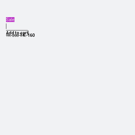
Sale
Add to cart
TK.
160
TK.
200