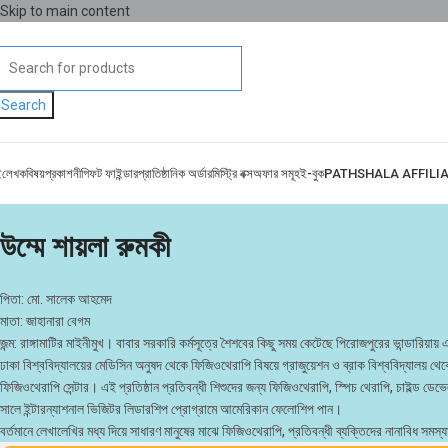
Skip to main content
Search
ই
লেখক
বিষয়
প্রকাশনী
গিফট ফাইন্ডার
প্রাতিষ্ঠানিক অর্ডার
মিস্ট্রি বক্স
অফার সমূহ
ই-বুক
PATHSHALA AFFILI
উম্মে শায়লা রুমকী
পিতা: মো. সালেক আহমেদ
মাতা: জাহানারা বেগম
জন্ম: রাঙ্গামাটির মাইনীমুখ। বাবার সরকারি কর্মসূত্রে শৈশবের কিছু সময় কেটেছে পিরোজপুরের ভান্ডারি
ঢাকা বিশ্ববিদ্যালয়ের মেডিসিন অনুষদ থেকে ফিজিওথেরাপি বিষয়ে গ্রাজুয়েশন ও ব্রাক বিশ্ববিদ্যালয় থ
ফিজিওথেরাপি সেন্টার। এই প্রতিষ্ঠান প্রতিবন্ধী শিশুদের জন্য ফিজিওথেরাপি, স্পিচ থেরাপি, চাইল্ড
সালে ইন্টারন্যাশনাল ভিজিটর লিডারশিপ প্রোগ্রামে আমেরিকান ফেলোশিপ পান।
বর্তমানে লেখালেখির মধ্য দিয়ে সাধারণ মানুষের মাঝে ফিজিওথেরাপি, প্রতিবন্ধী ব্যক্তিদের নানাবিধ সম