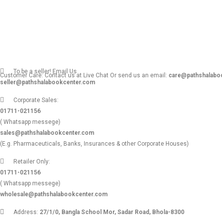
To be a seller! Email Us
Customer Care: Contact us at Live Chat Or send us an email:
care@pathshalabo
seller@pathshalabookcenter.com
Corporate Sales:
01711-021156
( Whatsapp messege)
sales@pathshalabookcenter.com
(E.g. Pharmaceuticals, Banks, Insurances & other Corporate Houses)
Retailer Only:
01711-021156
( Whatsapp messege)
wholesale@pathshalabookcenter.com
Address:
27/1/0, Bangla School Mor, Sadar Road, Bhola-8300