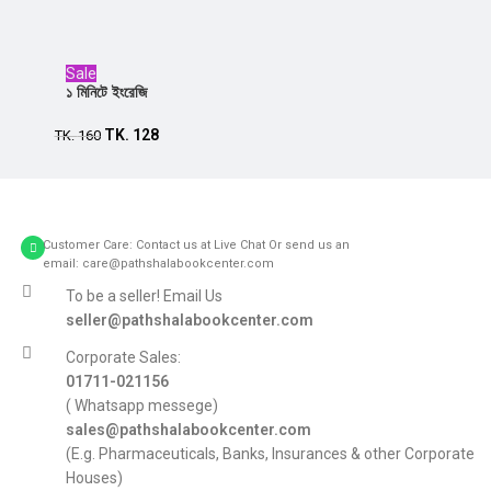
Sale
১ মিনিটে ইংরেজি
TK.
128
Add to cart
TK.
160
Customer Care: Contact us at Live Chat Or send us an
email: care@pathshalabookcenter.com
To be a seller! Email Us
seller@pathshalabookcenter.com
Corporate Sales:
01711-021156
( Whatsapp messege)
sales@pathshalabookcenter.com
(E.g. Pharmaceuticals, Banks, Insurances & other Corporate
Houses)