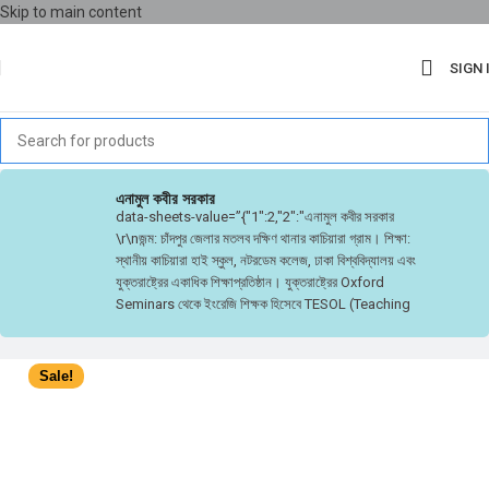
Skip to main content
SIGN 
এনামুল কবীর সরকার
data-sheets-value=”{"1":2,"2":"এনামুল কবীর সরকার
\r\nজন্ম: চাঁদপুর জেলার মতলব দক্ষিণ থানার কাচিয়ারা গ্রাম। শিক্ষা:
স্থানীয় কাচিয়ারা হাই স্কুল, নটরডেম কলেজ, ঢাকা বিশ্ববিদ্যালয় এবং
যুক্তরাষ্ট্রের একাধিক শিক্ষাপ্রতিষ্ঠান। যুক্তরাষ্ট্রের Oxford
Seminars থেকে ইংরেজি শিক্ষক হিসেবে TESOL (Teaching
English to Speakers of Other Languages) সার্টিফিকেট
লাভ করার পর ২০১০ থেকে ঢাকার ক্যামব্রিয়ান শিক্ষা পরিবারে ইংরেজি
শিক্ষক হিসেবে কর্মরত আছেন। ক্যামব্রিয়ান কালচারাল একাডেমির
Sale!
ইংলিশ ল্যাগুয়িজ ডিভিজনের প্রধান হিসেবে দু’বছর কাজ করার পর
বর্তমানে Cambrian International College of Aviation ’র
ইংরেজি বিভাগে ফ্যাকাল্টি হিসেবে কাজ করছেন। বিজ্ঞানমনস্ক,
কুসংস্কারমুক্ত ও কঠোরভাবে এক সন্তানে বিশ্বাসী লেখক স্ত্রী জেবা ও
তিন বছর বয়সী ছেলে জেফকে নিয়ে ঢাকার উত্তরায় থাকেন।