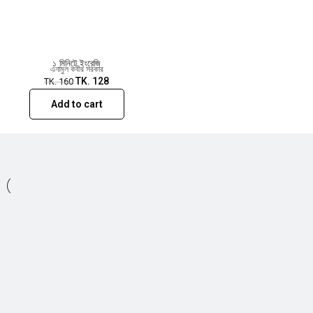
\r\nEnglishjourneyplus@gmail.com\r"}”
১ মিনিটে ইংরেজি
এনামুল কবীর সরকার
TK.
128
TK.
160
Add to cart