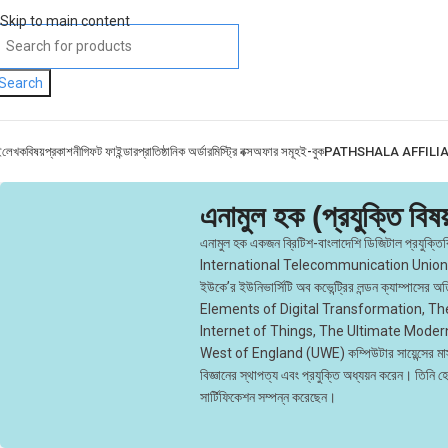
Skip to main content
Search
ই
লেখক
বিষয়
প্রকাশনী
গিফট ফাইন্ডার
প্রাতিষ্ঠানিক অর্ডার
মিস্ট্রি বক্স
অফার সমূহ
ই-বুক
PATHSHALA AFFILI
এনামুল হক (প্রযুক্তি বি
এনামুল হক একজন ব্রিটিশ-বাংলাদেশি ডিজিটাল প্রযু
International Telecommunication Union-এর মতো জ
ইউকে’র ইউনিভার্সিটি অব কভেন্ট্রির লন্ডন ক্যাম্
Elements of Digital Transformation, Th
Internet of Things, The Ultimate Modern
West of England (UWE) কম্পিউটার সায়েন্সের মাস্ট
বিজ্ঞানের স্থাপত্য এবং প্রযুক্তি অধ্যয়ন করেন। তিনি হে
সার্টিফিকেশন সম্পন্ন করেছেন।