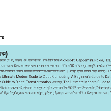
ATE
ষয়ক)
ক্তিবিষয়ক লেখক, গবেষক এবং ব্যবস্থাপনা পরামর্শদাতা যিনি Microsoft, Capgemini, Nokia
াতিসংঘের সংস্থাগুলোর সাথে কাজ করেছেন। তিনি আইটি সার্ভিস ম্যানেজমেন্ট, ক্লাউড কম্পিউটি
পাসের অতিথি লেকচারার হিসেবে বিজনেস ইনফরমেশন টেকনোলজি পড়ান । এনামুল হকের বইয়ের মধ্যে
e Ultimate Modern Guide to Cloud Computing, A Beginner’s Guide to Dat
 Guide to Digital Transformation. এর মধ্যে, The Ultimate Modern Guide to 
ার্সের ছাত্রদের পাঠ্যপুস্তক। এনামুল হক সুইস ফেডারেল ইনস্টিটিউট অফ টেকনোলজি (ইপিএফএল) থেক
লসিঙ্কি বিশ্ববিদ্যালয় থেকে ডেটা সাইন্স, কৃত্রিম বুদ্ধিমত্তা এবং মেশিন লার্নিং-এ ডিপ্লোমা করেছেন। তি